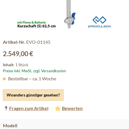
Artikel-Nr.
EVO-01145
Regulärer Preis:
2.549,00 €
Inhalt:
1 Stück
Preise inkl. MwSt. zzgl. Versandkosten
Bestellbar – ca. 1 Woche
Woanders günstiger gesehen?
Fragen zum Artikel
Bewerten
auswählen
Modell