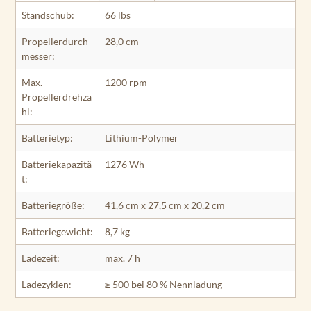
Standschub:
66 lbs
Propellerdurch
28,0 cm
messer:
Max.
1200 rpm
Propellerdrehza
hl:
Batterietyp:
Lithium-Polymer
Batteriekapazitä
1276 Wh
t:
Batteriegröße:
41,6 cm x 27,5 cm x 20,2 cm
Batteriegewicht:
8,7 kg
Ladezeit:
max. 7 h
Ladezyklen:
≥ 500 bei 80 % Nennladung