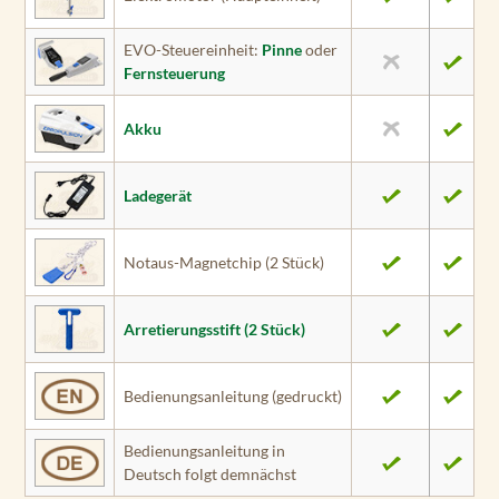
EVO-Steuereinheit:
Pinne
oder
Fernsteuerung
Akku
Ladegerät
Notaus-Magnetchip (2 Stück)
Arretierungs­stift (2 Stück)
Bedienungs­anleitung (gedruckt)
Bedienungs­anleitung in
Deutsch folgt demnächst