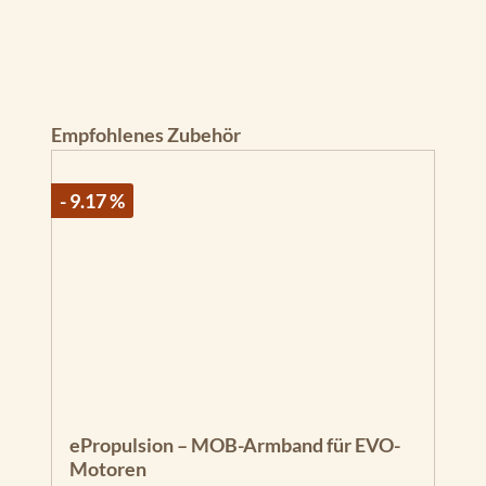
Produktgalerie überspringen
Empfohlenes Zubehör
- 9.17 %
ePropulsion – MOB-Armband für EVO-
Motoren