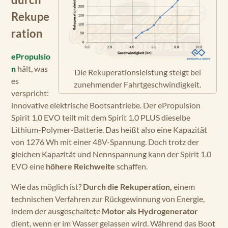
durch
Rekupe
ration
ePropulsio
n
hält, was
Die Rekuperations­leistung steigt bei
es
zunehmender Fahrt­geschwindigkeit.
verspricht:
innovative elektrische Bootsantriebe. Der ePropulsion
Spirit 1.0 EVO teilt mit dem Spirit 1.0 PLUS dieselbe
Lithium-Polymer-Batterie. Das heißt also eine Kapazität
von 1276 Wh mit einer 48V-Spannung. Doch trotz der
gleichen Kapazität und Nennspannung kann der Spirit 1.0
EVO eine
höhere Reichweite
schaffen.
Wie das möglich ist?
Durch die Rekuperation,
einem
technischen Verfahren zur Rückgewinnung von Energie,
indem der ausgeschaltete
Motor als Hydrogenerator
dient, wenn er im Wasser gelassen wird. Während das Boot