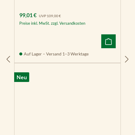
Verkaufspreis:
Regulärer Preis:
99,01 €
UVP
109,00 €
Preise inkl. MwSt. zzgl. Versandkosten
Auf Lager – Versand 1–3 Werktage
Neu