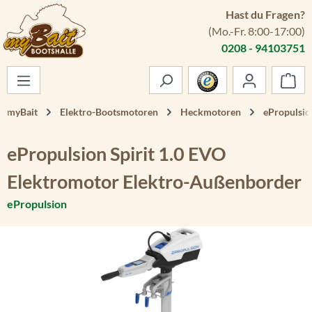
Hast du Fragen?
Zum Hauptinhalt springen
(Mo.-Fr. 8:00-17:00)
0208 - 94103751
War
myBait
Elektro-Bootsmotoren
Heckmotoren
ePropulsion
ePropulsion Spirit 1.0 EVO
Elektromotor Elektro-Außenborder
ePropulsion
Bildergalerie überspringen