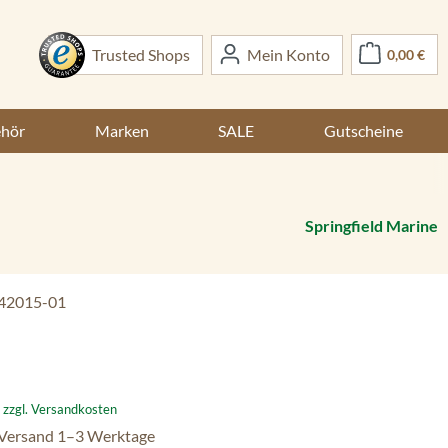
War
Trusted Shops
Mein Konto
0,00 €
ehör
Marken
SALE
Gutscheine
Springfield Marine
42015-01
:
. zzgl. Versandkosten
 Versand 1–3 Werktage