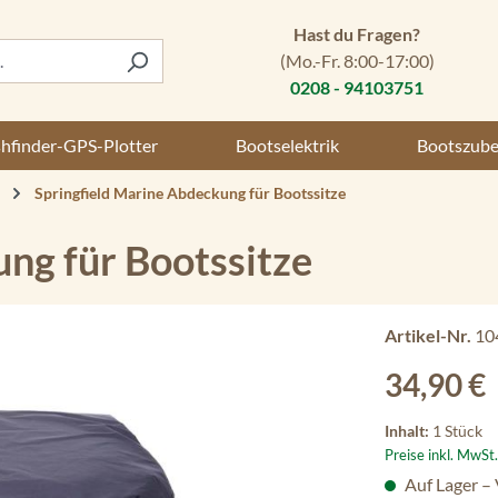
Hast du Fragen?
(Mo.-Fr. 8:00-17:00)
0208 - 94103751
shfinder-GPS-Plotter
Bootselektrik
Bootszub
Springfield Marine Abdeckung für Bootssitze
ng für Bootssitze
Artikel-Nr.
10
Regulärer Preis
34,90 €
Inhalt:
1 Stück
Preise inkl. MwSt
Auf Lager –