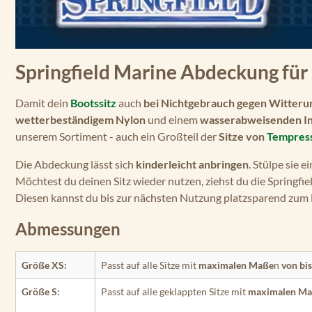
Springfield Marine Abdeckung für
Damit dein
Bootssitz
auch
bei Nichtgebrauch
gegen Witteru
wetterbeständigem Nylon
und einem
wasserabweisenden In
unserem Sortiment - auch ein Großteil der
Sitze von
Tempres
Die Abdeckung lässt sich
kinderleicht anbringen
. Stülpe sie 
Möchtest du deinen Sitz wieder nutzen, ziehst du die Springfie
Diesen kannst du bis zur nächsten Nutzung platzsparend zum 
Abmessungen
Größe XS:
Passt auf alle Sitze mit
maximalen Maße
n
von bis
Größe S:
Passt auf alle geklappten Sitze mit
maximalen Maß