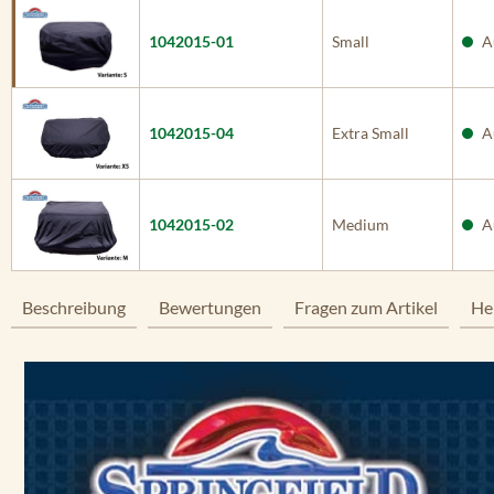
1042015-01
Small
Au
1042015-04
Extra Small
Au
1042015-02
Medium
Au
Beschreibung
Bewertungen
Fragen zum Artikel
He