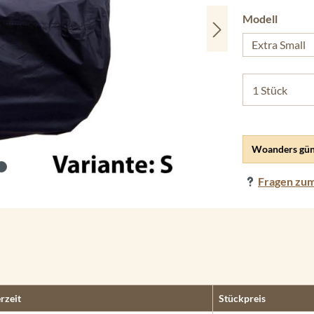
auswäh
Modell
Extra Small
Woanders gün
Fragen zum
erzeit
Stückpreis