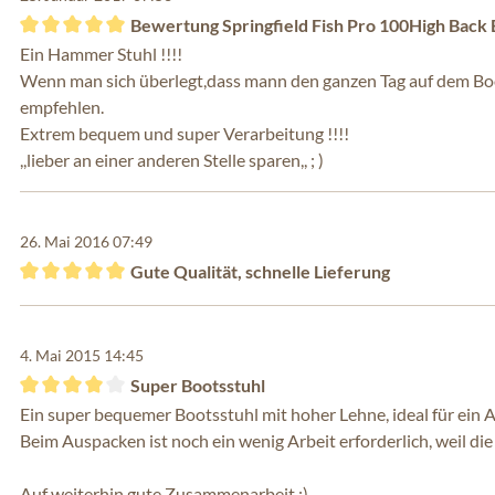
Bewertung Springfield Fish Pro 100High Back 
Bewertung mit 5 von 5 Sternen
Ein Hammer Stuhl !!!!
Wenn man sich überlegt,dass mann den ganzen Tag auf dem Boot 
empfehlen.
Extrem bequem und super Verarbeitung !!!!
,,lieber an einer anderen Stelle sparen,, ; )
26. Mai 2016 07:49
Gute Qualität, schnelle Lieferung
Bewertung mit 5 von 5 Sternen
4. Mai 2015 14:45
Super Bootsstuhl
Bewertung mit 4 von 5 Sternen
Ein super bequemer Bootsstuhl mit hoher Lehne, ideal für ein 
Beim Auspacken ist noch ein wenig Arbeit erforderlich, weil die
Auf weiterhin gute Zusammenarbeit :)