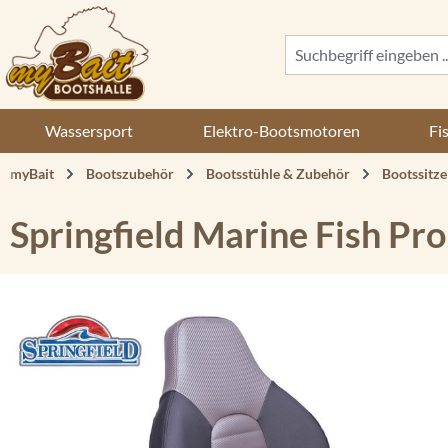
 Hauptinhalt springen
Zur Suche springen
Zur Hauptnavigation springen
Wassersport
Elektro-Bootsmotoren
Fi
myBait
Bootszubehör
Bootsstühle & Zubehör
Bootssitze
Springfield Marine Fish Pro
Bildergalerie überspringen