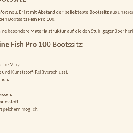
ort neu. Er ist mit
Abstand der beliebteste Bootssitz
aus unserem
 den Bootssitz
Fish Pro 100
.
 eine besondere
Materialstruktur
auf, die den Stuhl gegenüber h
ne Fish Pro 100 Bootssitz:
rine-Vinyl.
 und Kunststoff-Reißverschluss).
ehen.
assen.
aumstoff.
rspeichern möglich.