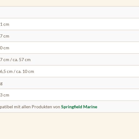
51 cm
57 cm
30 cm
67 cm / ca. 57 cm
16,5 cm / ca. 10 cm
kg
43 cm
atibel mit allen Produkten von
Springfield Marine