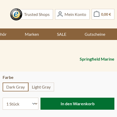
War
Trusted Shops
Mein Konto
0,00 €
ehör
Marken
SALE
Gutscheine
Springfield Marine
auswählen
Farbe
Dark Gray
Light Gray
ernen
In den Warenkorb