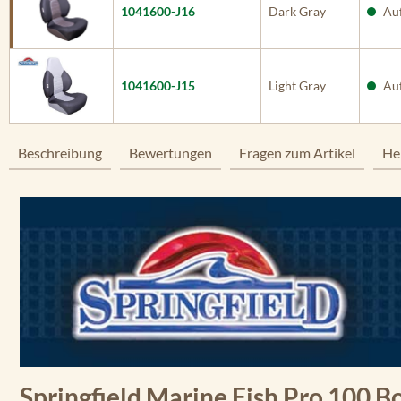
1041600-J16
Dark Gray
Auf
1041600-J15
Light Gray
Auf
Beschreibung
Bewertungen
Fragen zum Artikel
He
Springfield Marine Fish Pro 100 B