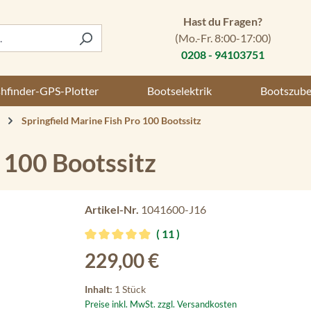
Hast du Fragen?
(Mo.-Fr. 8:00-17:00)
0208 - 94103751
shfinder-GPS-Plotter
Bootselektrik
Bootszub
Springfield Marine Fish Pro 100 Bootssitz
 100 Bootssitz
Artikel-Nr.
1041600-J16
11
Durchschnittliche Bewertung von 4.91 von 5 St
Regulärer Preis:
229,00 €
Inhalt:
1 Stück
Preise inkl. MwSt. zzgl. Versandkosten