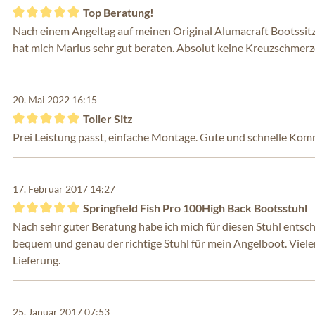
Top Beratung!
Bewertung mit 5 von 5 Sternen
Nach einem Angeltag auf meinen Original Alumacraft Bootssitz
hat mich Marius sehr gut beraten. Absolut keine Kreuzschmer
20. Mai 2022 16:15
Toller Sitz
Bewertung mit 5 von 5 Sternen
Prei Leistung passt, einfache Montage. Gute und schnelle Ko
17. Februar 2017 14:27
Springfield Fish Pro 100High Back Bootsstuhl
Bewertung mit 5 von 5 Sternen
Nach sehr guter Beratung habe ich mich für diesen Stuhl entschi
bequem und genau der richtige Stuhl für mein Angelboot. Viele
Lieferung.
25. Januar 2017 07:53