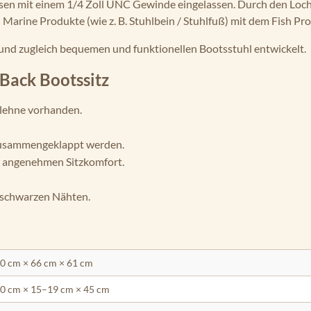
lsen mit einem 1/4 Zoll UNC Gewinde eingelassen. Durch den Loch
Marine Produkte (wie z. B. Stuhlbein / Stuhlfuß) mit dem Fish Pro
n und zugleich bequemen und funktionellen Bootsstuhl entwickelt.
 Back Bootssitz
nlehne vorhanden.
 zusammengeklappt werden.
n angenehmen Sitzkomfort.
 schwarzen Nähten.
50 cm × 66 cm × 61 cm
50 cm × 15–19 cm × 45 cm