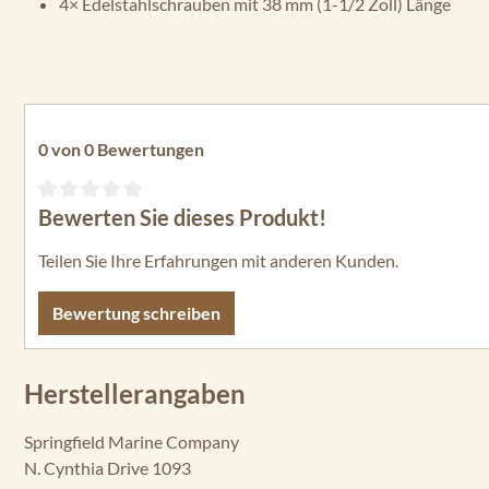
4× Edelstahlschrauben mit 38 mm (1-1/2 Zoll) Länge
0 von 0 Bewertungen
Bewerten Sie dieses Produkt!
Durchschnittliche Bewertung von 0 von 5 Sternen
Teilen Sie Ihre Erfahrungen mit anderen Kunden.
Bewertung schreiben
Herstellerangaben
Springfield Marine Company
N. Cynthia Drive 1093