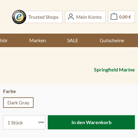
War
Trusted Shops
Mein Konto
0,00 €
ehör
Marken
SALE
Gutscheine
Springfield Marine
auswählen
Farbe
Dark Gray
In den Warenkorb