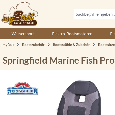
 Hauptinhalt springen
Zur Suche springen
Zur Hauptnavigation springen
Wassersport
Elektro-Bootsmotoren
Fi
myBait
Bootszubehör
Bootsstühle & Zubehör
Bootssitze
Springfield Marine Fish Pro
Bildergalerie überspringen