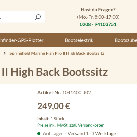
Hast du Fragen?
(Mo.-Fr. 8:00-17:00)
0208 - 94103751
shfinder-GPS-Plotter
Bootselektrik
Bootszub
Springfield Marine Fish Pro II High Back Bootssitz
 II High Back Bootssitz
Artikel-Nr.
1041400-J02
Regulärer Preis:
249,00 €
Inhalt:
1 Stück
Preise inkl. MwSt. zzgl. Versandkosten
Auf Lager – Versand 1–3 Werktage