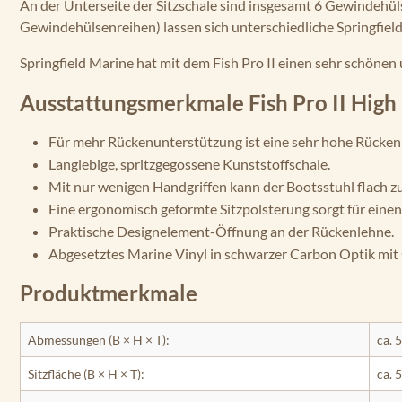
An der Unterseite der Sitzschale sind insgesamt 6 Gewindehü
Gewindehülsenreihen) lassen sich unterschiedliche Springfield 
Springfield Marine hat mit dem Fish Pro II einen sehr schöne
Ausstattungsmerkmale Fish Pro II High
Für mehr Rückenunterstützung ist eine sehr hohe Rücke
Langlebige, spritzgegossene Kunststoffschale.
Mit nur wenigen Handgriffen kann der Bootsstuhl flach
Eine ergonomisch geformte Sitzpolsterung sorgt für eine
Praktische Designelement-Öffnung an der Rückenlehne.
Abgesetztes Marine Vinyl in schwarzer Carbon Optik mit
Produktmerkmale
Abmessungen (B × H × T):
ca. 
Sitzfläche (B × H × T):
ca. 