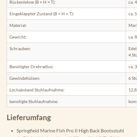
Rückenlehne (B × H × T):
ca. 
Eingeklappter Zustand (B × H × T):
ca. 
Material:
Mari
Gewicht:
ca. 
Schrauben:
Edel
4 St
Benötigter Drehradius:
ca. 
Gewindehülsen:
6 St
Lochabstand Stuhlaufnahme:
12,8
benötigte Stuhlaufnahme:
komp
Lieferumfang
Springfield Marine Fish Pro II High Back Bootsstuhl