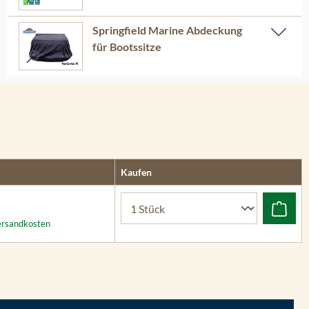
Springfield Marine Abdeckung
für Bootssitze
Kaufen
Versandkosten