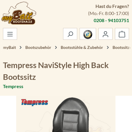
Hast du Fragen?
Zum Hauptinhalt springen
(Mo.-Fr. 8:00-17:00)
0208 - 94103751
War
myBait
Bootszubehör
Bootsstühle & Zubehör
Bootssitze
Tempress NaviStyle High Back
Bootssitz
Tempress
Bildergalerie überspringen