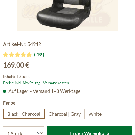
Artikel-Nr.
54942
19
Durchschnittliche Bewertung von 4.89 von 5 Sternen
Regulärer Preis:
169,00 €
Inhalt:
1 Stück
Preise inkl. MwSt. zzgl. Versandkosten
Auf Lager – Versand 1–3 Werktage
auswählen
Farbe
Black | Charcoal
Charcoal | Gray
White
In den Warenkorb