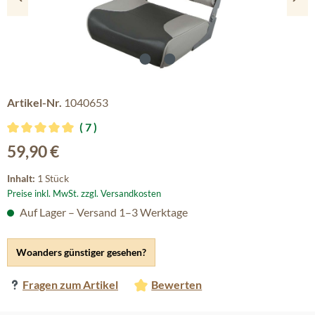
Artikel-Nr.
1040653
7
Durchschnittliche Bewertung von 5 von 5 Sternen
Regulärer Preis:
59,90 €
Inhalt:
1 Stück
Preise inkl. MwSt. zzgl. Versandkosten
Auf Lager – Versand 1–3 Werktage
Woanders günstiger gesehen?
Fragen zum Artikel
Bewerten