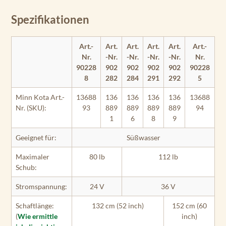
Spezifikationen
Art.-
Art.
Art.
Art.
Art.
Art.-
Nr.
-Nr.
-Nr.
-Nr.
-Nr.
Nr.
90228
902
902
902
902
90228
8
282
284
291
292
5
Minn Kota Art.-
13688
136
136
136
136
13688
Nr. (SKU):
93
889
889
889
889
94
1
6
8
9
Geeignet für:
Süßwasser
Maximaler
80 lb
112 lb
Schub:
Stromspannung:
24 V
36 V
Schaftlänge:
132 cm (52 inch)
152 cm (60
(
Wie ermittle
inch)