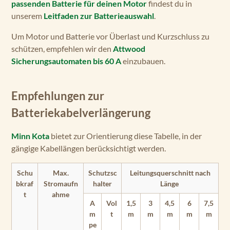
passenden Batterie für deinen Motor
findest du in
unserem
Leitfaden zur Batterieauswahl
.
Um Motor und Batterie vor Überlast und Kurzschluss zu
schützen, empfehlen wir den
Attwood
Sicherungsautomaten bis 60 A
einzubauen.
Empfehlungen zur
Batteriekabelverlängerung
Minn Kota
bietet zur Orientierung diese Tabelle, in der
gängige Kabellängen berücksichtigt werden.
Schu
Max.
Schutzsc
Leitungsquerschnitt nach
bkraf
Stromaufn
halter
Länge
t
ahme
A
Vol
1,5
3
4,5
6
7,5
m
t
m
m
m
m
m
pe