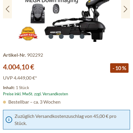
Artikel-Nr.
902292
Verkaufspreis:
4.004,10 €
- 10 %
UVP
4.449,00 €*
Inhalt:
1 Stück
Preise inkl. MwSt. zzgl. Versandkosten
Bestellbar – ca. 3 Wochen
Zuzüglich Versandkostenzuschlag von 45,00 € pro
Stück.