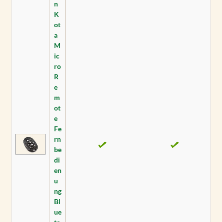
n
K
ot
a
M
ic
ro
R
e
m
ot
e
Fe
rn
be
di
en
u
ng
Bl
ue