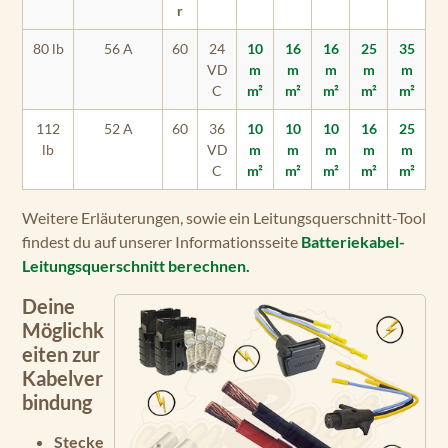
r
80 lb
56 A
60
24
10
16
16
25
35
VD
m
m
m
m
m
C
m²
m²
m²
m²
m²
112
52 A
60
36
10
10
10
16
25
lb
VD
m
m
m
m
m
C
m²
m²
m²
m²
m²
Weitere Erläuterungen, sowie ein Leitungsquerschnitt-Tool
findest du auf unserer Informationsseite
Batteriekabel-
Leitungsquerschnitt berechnen.
Deine
Möglichk
eiten zur
Kabelver
bindung
Stecke