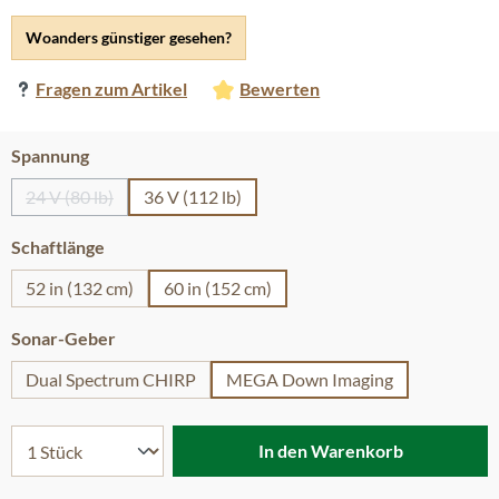
Woanders günstiger gesehen?
Fragen zum Artikel
Bewerten
auswählen
Spannung
24 V (80 lb)
36 V (112 lb)
(Diese Option ist zurzeit nicht verfügbar.)
auswählen
Schaftlänge
52 in (132 cm)
60 in (152 cm)
auswählen
Sonar-Geber
Dual Spectrum CHIRP
MEGA Down Imaging
In den Warenkorb