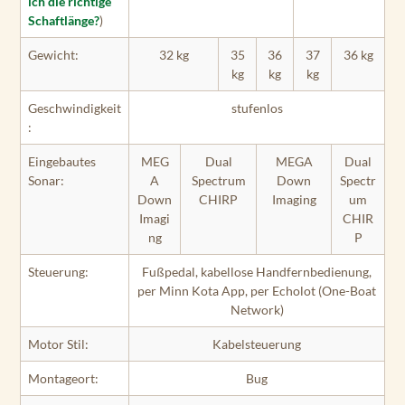
ich die richtige
Schaftlänge?
)
Gewicht:
32 kg
35
36
37
36 kg
kg
kg
kg
Geschwindigkeit
stufenlos
:
Eingebautes
MEG
Dual
MEGA
Dual
Sonar:
A
Spectrum
Down
Spectr
Down
CHIRP
Imaging
um
Imagi
CHIR
ng
P
Steuerung:
Fußpedal, kabellose Handfernbedienung,
per Minn Kota App, per Echolot (One-Boat
Network)
Motor Stil:
Kabelsteuerung
Montageort:
Bug