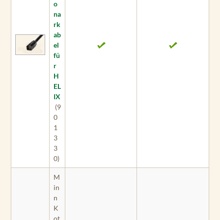
o
na
rk
ab
el
fü
r
H
EL
IX
(9
0
1
3
3
0)
M
in
n
K
ot