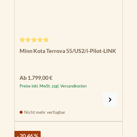
Durchschnittliche Bewertung von 5 von 5 Sternen
Minn Kota Terrova 55/US2/i-Pilot-LINK
Regulärer Preis:
Ab
1.799,00 €
Preise inkl. MwSt. zzgl. Versandkosten
Nicht mehr verfügbar
- 20.46 %