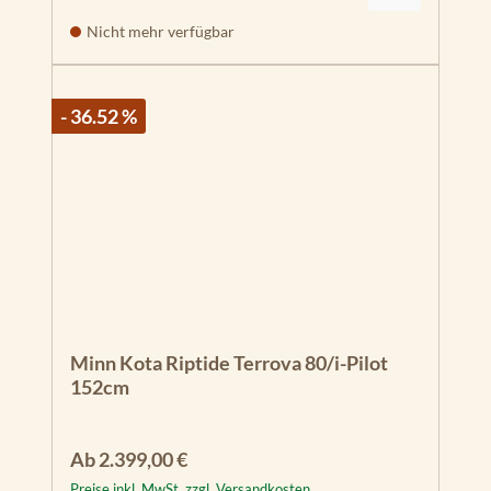
Nicht mehr verfügbar
- 36.52 %
Minn Kota Riptide Terrova 80/i-Pilot
152cm
Regulärer Preis:
Ab
2.399,00 €
Preise inkl. MwSt. zzgl. Versandkosten