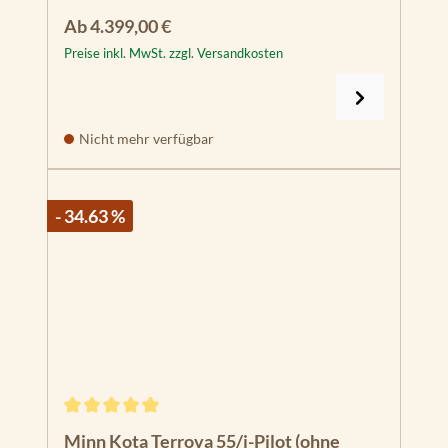
Regulärer Preis:
Ab
4.399,00 €
Preise inkl. MwSt. zzgl. Versandkosten
Nicht mehr verfügbar
- 34.63 %
Durchschnittliche Bewertung von 5 von 5 Sternen
Minn Kota Terrova 55/i-Pilot (ohne