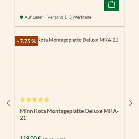
Auf Lager – Versand 1–3 Werktage
- 7.75 %
Durchschnittliche Bewertung von 5 von 5 Sternen
Minn Kota Montageplatte Deluxe MKA-
21
Verkaufspreis:
Regulärer Preis:
119,00 €
UVP
129,00 €