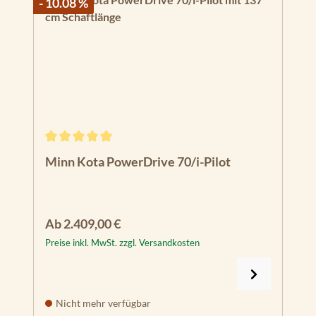
- 10.08 %
Durchschnittliche Bewertung von 5 von 5 Sternen
Minn Kota PowerDrive 70/i-Pilot
Regulärer Preis:
Ab
2.409,00 €
Preise inkl. MwSt. zzgl. Versandkosten
Nicht mehr verfügbar