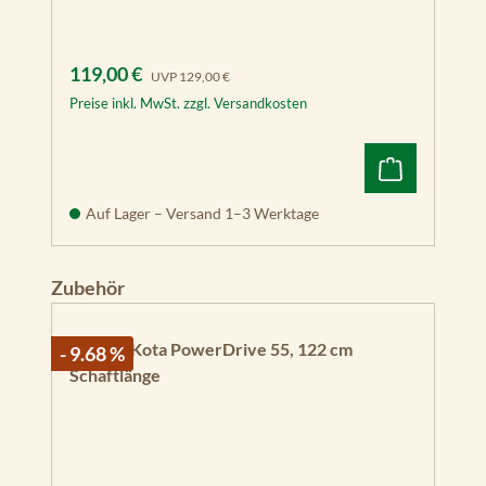
Verkaufspreis:
Regulärer Preis:
119,00 €
UVP
129,00 €
Preise inkl. MwSt. zzgl. Versandkosten
Auf Lager – Versand 1–3 Werktage
Produktgalerie überspringen
Zubehör
- 9.68 %