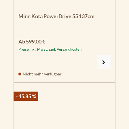
Minn Kota PowerDrive 55 137cm
Regulärer Preis:
Ab
599,00 €
Preise inkl. MwSt. zzgl. Versandkosten
Nicht mehr verfügbar
- 45.85 %