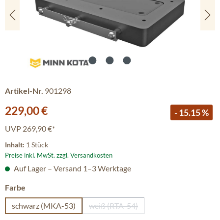
Artikel-Nr.
901298
Verkaufspreis:
229,00 €
- 15.15 %
UVP
269,90 €*
Inhalt:
1 Stück
Preise inkl. MwSt. zzgl. Versandkosten
Auf Lager – Versand 1–3 Werktage
auswählen
Farbe
schwarz (MKA-53)
weiß (RTA-54)
(Diese Option ist zurzeit nicht verf