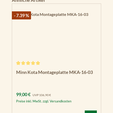
- 7.39 %
Durchschnittliche Bewertung von 4.88 von 5 Sternen
Minn Kota Montageplatte MKA-16-03
Verkaufspreis:
Regulärer Preis:
99,00 €
UVP
106,90 €
Preise inkl. MwSt. zzgl. Versandkosten