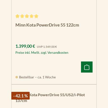
Durchschnittliche Bewertung von 5 von 5 Sternen
Minn Kota PowerDrive 55 122cm
Verkaufspreis:
Regulärer Preis:
1.399,00 €
UVP
1.549,00 €
Preise inkl. MwSt. zzgl. Versandkosten
Bestellbar – ca. 1 Woche
- 42.1 %