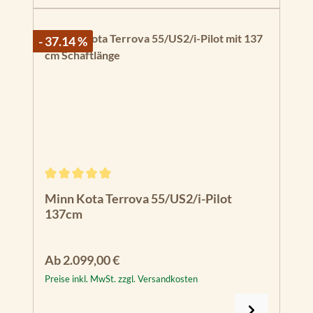
- 37.14 %
Durchschnittliche Bewertung von 5 von 5 Sternen
Minn Kota Terrova 55/US2/i-Pilot
137cm
Regulärer Preis:
Ab
2.099,00 €
Preise inkl. MwSt. zzgl. Versandkosten