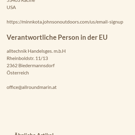
USA
https://minnkota.johnsonoutdoors.com/us/email-signup
Verantwortliche Person in der EU
alltechnik Handelsges. m.b.H
Rheinboldstr. 11/13
2362 Biedermannsdorf
Österreich
office@allroundmarin.at
Produktgalerie überspringen
Ähnliche Artikel