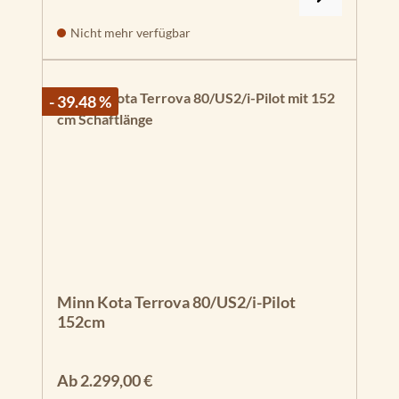
Nicht mehr verfügbar
- 39.48 %
Minn Kota Terrova 80/US2/i-Pilot
152cm
Regulärer Preis:
Ab
2.299,00 €