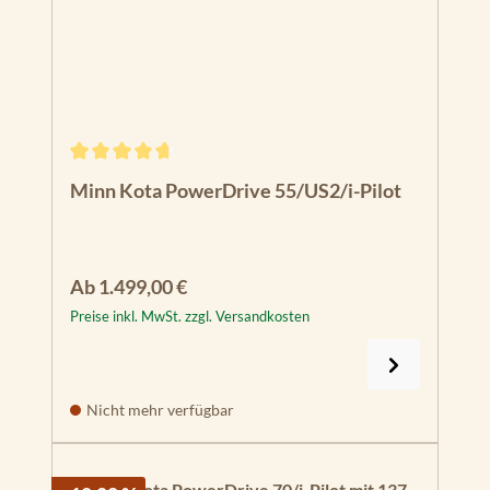
Durchschnittliche Bewertung von 4.83 von 5 Sternen
Minn Kota PowerDrive 55/US2/i-Pilot
Regulärer Preis:
Ab
1.499,00 €
Preise inkl. MwSt. zzgl. Versandkosten
Nicht mehr verfügbar