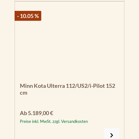
- 10.05 %
Minn Kota Ulterra 112/US2/i-Pilot 152
cm
Regulärer Preis:
Ab
5.189,00 €
Preise inkl. MwSt. zzgl. Versandkosten