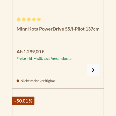
Durchschnittliche Bewertung von 5 von 5 Sternen
Minn Kota PowerDrive 55/i-Pilot 137cm
Regulärer Preis:
Ab
1.299,00 €
Preise inkl. MwSt. zzgl. Versandkosten
Nicht mehr verfügbar
- 50.01 %