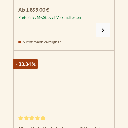
Regulärer Preis:
Ab
1.899,00 €
Preise inkl. MwSt. zzgl. Versandkosten
Nicht mehr verfügbar
- 33.34 %
Durchschnittliche Bewertung von 5 von 5 Sternen