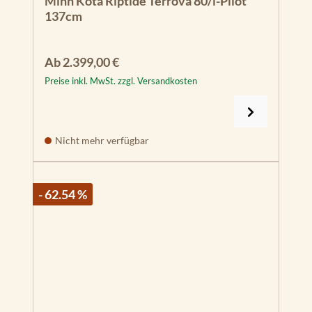
Minn Kota Riptide Terrova 80/i-Pilot
137cm
Regulärer Preis:
Ab
2.399,00 €
Preise inkl. MwSt. zzgl. Versandkosten
Nicht mehr verfügbar
- 62.54 %