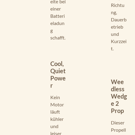
eite bei
Richtu
einer
ng,
Batteri
Dauerb
eladun
etrieb
g
und
schafft.
Kurzzei
t.
Cool,
Quiet
Powe
Wee
r
dless
Wedg
Kein
e 2
Motor
Prop
läuft
kühler
Dieser
und
Propell
leiser