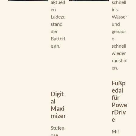
aktuell
schnell
en
ins
Ladezu
Wasser
stand
und
der
genaus
Batteri
o
e an.
schnell
wieder
raushol
en.
Fußp
edal
Digit
für
al
Powe
Maxi
rDriv
mizer
e
Stufenl
Mit
ose