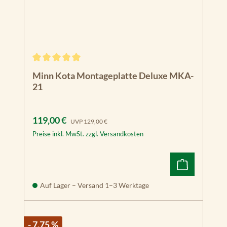
Durchschnittliche Bewertung von 5 von 5 Sternen
Minn Kota Montageplatte Deluxe MKA-
21
Verkaufspreis:
Regulärer Preis:
119,00 €
UVP
129,00 €
Preise inkl. MwSt. zzgl. Versandkosten
Auf Lager – Versand 1–3 Werktage
- 7.75 %