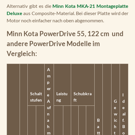
Alternativ gibt es die
Minn Kota MKA-21 Montageplatte
Deluxe
aus Composite-Material. Bei dieser Platte wird der
Motor noch einfacher nach oben abgenommen.
Minn Kota PowerDrive 55, 122 cm und
andere PowerDrive Modelle im
Vergleich:
A
m
p
er
Schalt
Leistu
Schubkra
e
I
stufen
ng
ft
A
G
d
uf
e
e
n
w
al
a
B
ic
f.
h
a
h
B
m
tt
t
o