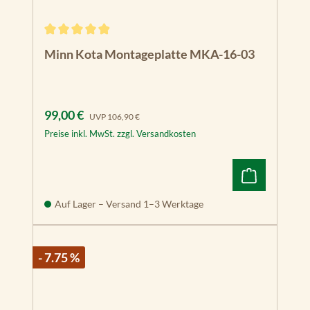
Durchschnittliche Bewertung von 4.88 von 5 Sternen
Minn Kota Montageplatte MKA-16-03
Verkaufspreis:
Regulärer Preis:
99,00 €
UVP
106,90 €
Preise inkl. MwSt. zzgl. Versandkosten
Auf Lager – Versand 1–3 Werktage
- 7.75 %