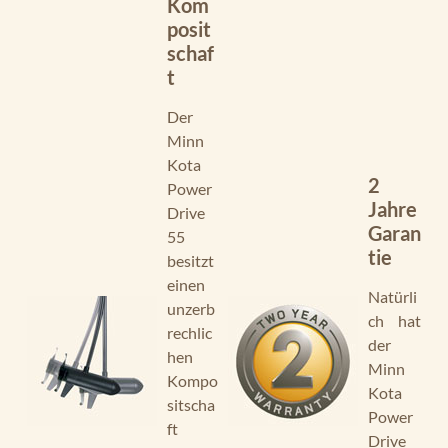
Kom
posit
schaf
t
Der
Minn
Kota
2
Power
Jahre
Drive
Garan
55
tie
besitzt
einen
Natürli
unzerb
ch hat
rechlic
der
hen
Minn
Kompo
Kota
sitscha
Power
ft
Drive