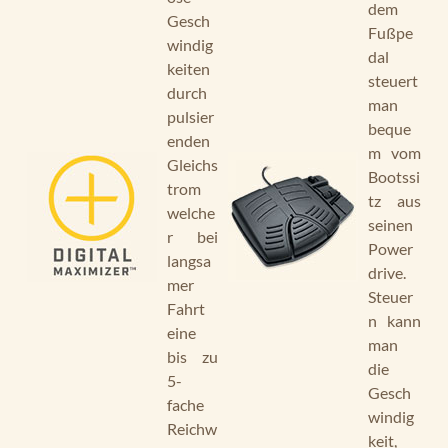
dem
Gesch
Fußpe
windig
dal
keiten
steuert
durch
man
pulsier
beque
enden
m vom
Gleichs
Bootssi
trom
tz aus
welche
seinen
r bei
Power
langsa
drive.
mer
Steuer
Fahrt
n kann
eine
man
bis zu
die
5-
Gesch
fache
windig
Reichw
keit,