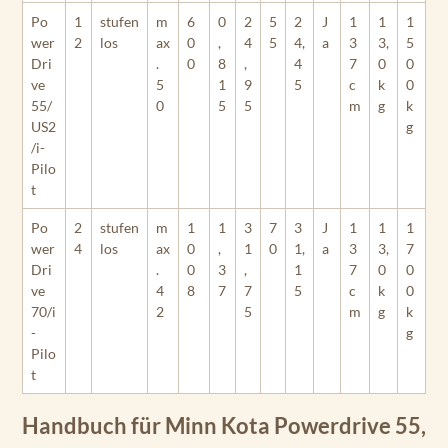
Po
1
stufen
m
6
0
2
5
2
J
1
1
1
wer
2
los
ax
0
,
4
5
4,
a
3
3,
5
Dri
.
0
8
,
4
7
0
0
ve
5
1
9
5
c
k
0
55/
0
5
5
m
g
k
US2
g
/i-
Pilo
t
Po
2
stufen
m
1
1
3
7
3
J
1
1
1
wer
4
los
ax
0
,
1
0
1,
a
3
3,
7
Dri
.
0
3
,
1
7
0
0
ve
4
8
7
7
5
c
k
0
70/i
2
5
m
g
k
-
g
Pilo
t
Handbuch für Minn Kota Powerdrive 55,