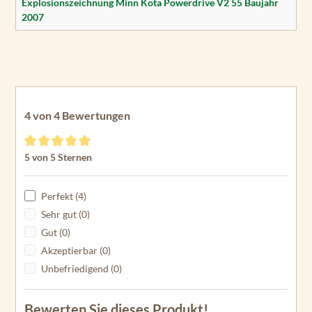
Explosionszeichnung Minn Kota Powerdrive V2 55 Baujahr
2007
4 von 4 Bewertungen
Durchschnittliche Bewertung von 5 von 5 Sternen
5 von 5 Sternen
Perfekt (4)
Sehr gut (0)
Gut (0)
Akzeptierbar (0)
Unbefriedigend (0)
Bewerten Sie dieses Produkt!