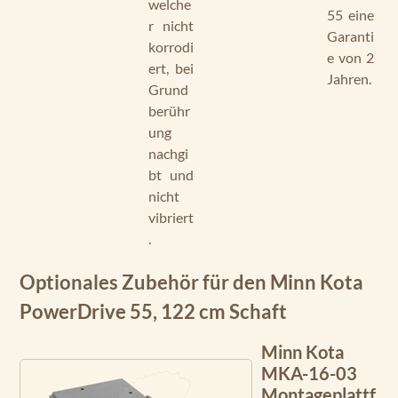
welche
55 eine
r nicht
Garanti
korrodi
e von 2
ert, bei
Jahren.
Grund
berühr
ung
nachgi
bt und
nicht
vibriert
.
Optionales Zubehör für den Minn Kota
PowerDrive 55, 122 cm Schaft
Minn Kota
MKA-16-03
Montageplattf