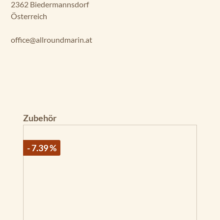
2362 Biedermannsdorf
Österreich
office@allroundmarin.at
Produktgalerie überspringen
Zubehör
- 7.39 %