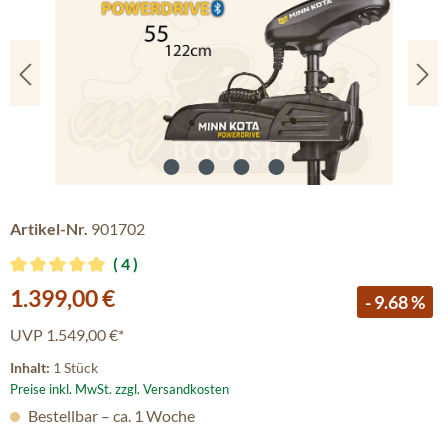
Artikel-Nr.
901702
4
Durchschnittliche Bewertung von 5 von 5 Sternen
Verkaufspreis:
1.399,00 €
- 9.68 %
UVP
1.549,00 €*
Inhalt:
1 Stück
Preise inkl. MwSt. zzgl. Versandkosten
Bestellbar – ca. 1 Woche