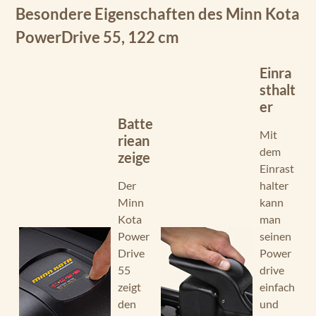
Besondere Eigenschaften des Minn Kota
PowerDrive 55, 122 cm
Einra
sthalt
er
Batte
Mit
riean
dem
zeige
Einrast
Der
halter
Minn
kann
Kota
man
Power
seinen
Drive
Power
55
drive
zeigt
einfach
den
und