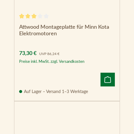
Durchschnittliche Bewertung von 3 von 5 Sternen
Attwood Montageplatte für Minn Kota
Elektromotoren
Verkaufspreis:
Regulärer Preis:
73,30 €
UVP
86,24 €
Preise inkl. MwSt. zzgl. Versandkosten
Auf Lager – Versand 1–3 Werktage