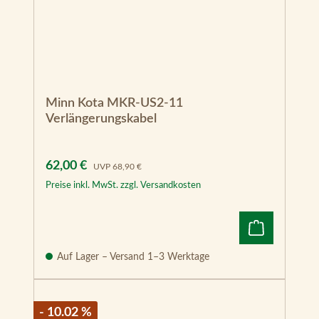
Minn Kota MKR-US2-11
Verlängerungskabel
Verkaufspreis:
Regulärer Preis:
62,00 €
UVP
68,90 €
Preise inkl. MwSt. zzgl. Versandkosten
Auf Lager – Versand 1–3 Werktage
- 10.02 %