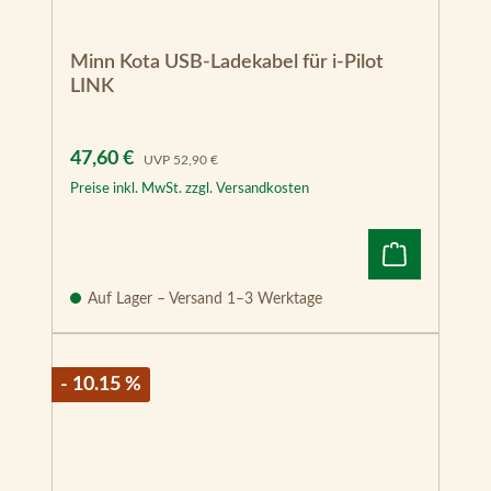
Minn Kota USB-Ladekabel für i-Pilot
LINK
Verkaufspreis:
Regulärer Preis:
47,60 €
UVP
52,90 €
Preise inkl. MwSt. zzgl. Versandkosten
Auf Lager – Versand 1–3 Werktage
- 10.15 %