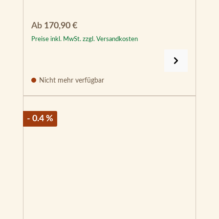
Regulärer Preis:
Ab
170,90 €
Preise inkl. MwSt. zzgl. Versandkosten
Nicht mehr verfügbar
- 0.4 %