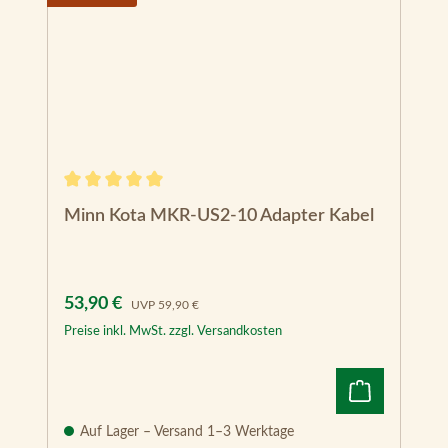
Durchschnittliche Bewertung von 5 von 5 Sternen
Minn Kota MKR-US2-10 Adapter Kabel
Verkaufspreis:
Regulärer Preis:
53,90 €
UVP
59,90 €
Preise inkl. MwSt. zzgl. Versandkosten
Auf Lager – Versand 1–3 Werktage