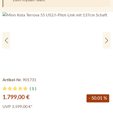
Bildergalerie überspringen
Artikel-Nr.
901731
1
Durchschnittliche Bewertung von 5 von 5 Sternen
Verkaufspreis:
1.799,00 €
- 50.01 %
UVP
3.599,00 €*