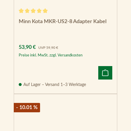
Durchschnittliche Bewertung von 5 von 5 Sternen
Minn Kota MKR-US2-8 Adapter Kabel
Verkaufspreis:
Regulärer Preis:
53,90 €
UVP
59,90 €
Preise inkl. MwSt. zzgl. Versandkosten
Auf Lager – Versand 1–3 Werktage
- 10.01 %