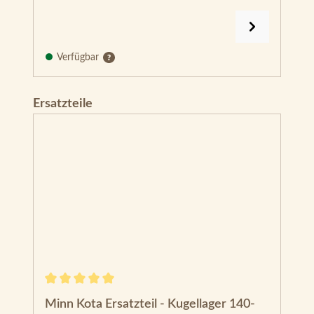
Verfügbar
Produktgalerie überspringen
Ersatzteile
Durchschnittliche Bewertung von 5 von 5 Sternen
Minn Kota Ersatzteil - Kugellager 140-