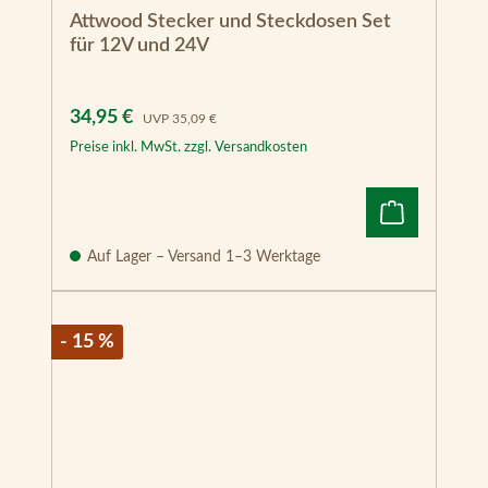
Attwood Stecker und Steckdosen Set
für 12V und 24V
Verkaufspreis:
Regulärer Preis:
34,95 €
UVP
35,09 €
Preise inkl. MwSt. zzgl. Versandkosten
Auf Lager – Versand 1–3 Werktage
- 15 %