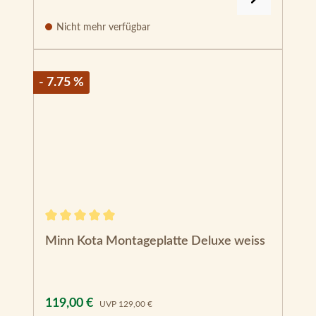
Nicht mehr verfügbar
- 7.75 %
Durchschnittliche Bewertung von 5 von 5 Sternen
Minn Kota Montageplatte Deluxe weiss
Verkaufspreis:
Regulärer Preis:
119,00 €
UVP
129,00 €