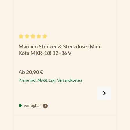
Durchschnittliche Bewertung von 4.93 von 5 Sternen
Marinco Stecker & Steckdose (Minn
Kota MKR-18) 12–36 V
Regulärer Preis:
Ab
20,90 €
Preise inkl. MwSt. zzgl. Versandkosten
Verfügbar