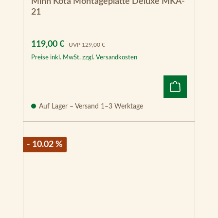
Minn Kota Montageplatte Deluxe MKA-
21
Verkaufspreis:
Regulärer Preis:
119,00 €
UVP
129,00 €
Preise inkl. MwSt. zzgl. Versandkosten
Auf Lager – Versand 1–3 Werktage
- 10.02 %