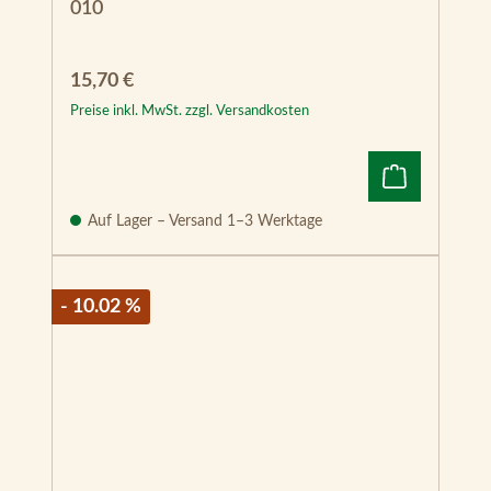
010
Regulärer Preis:
15,70 €
Preise inkl. MwSt. zzgl. Versandkosten
Auf Lager – Versand 1–3 Werktage
- 10.02 %