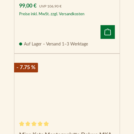
Verkaufspreis:
Regulärer Preis:
99,00 €
UVP
106,90 €
Preise inkl. MwSt. zzgl. Versandkosten
Auf Lager – Versand 1–3 Werktage
- 7.75 %
Durchschnittliche Bewertung von 5 von 5 Sternen