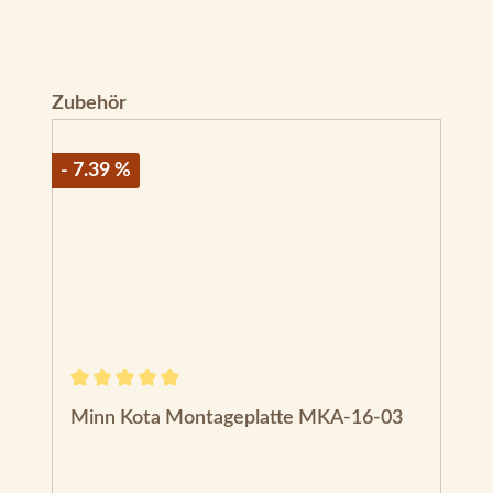
Produktgalerie überspringen
Zubehör
- 7.39 %
Durchschnittliche Bewertung von 4.88 von 5 Sternen
Minn Kota Montageplatte MKA-16-03