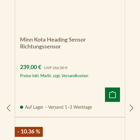
Minn Kota Heading Sensor
Richtungssensor
Verkaufspreis:
Regulärer Preis:
239,00 €
UVP
266,00 €
Preise inkl. MwSt. zzgl. Versandkosten
Auf Lager – Versand 1–3 Werktage
- 10.36 %