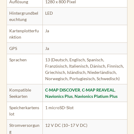
Auflösung
1280 x 800 Pixel
Hintergrundbel
LED
euchtung
Kartenplotterfu
Ja
nktion
GPS
Ja
Sprachen
13 (Deutsch, Englisch, Spanisch,
Französisch, Italienisch, Dänisch, Finnisch,
Griechisch, Isländisch, Niederländisch,
Norwegisch, Portugiesisch, Schwedisch)
Kompatible
C-MAP DISCOVER
,
C-MAP REAVEAL
,
Seekarten
Navionics Plus
,
Navionics Platium Plus
Speicherkartens
1 microSD-Slot
lot
Stromversorgun
12 V DC (10–17 V DC)
g