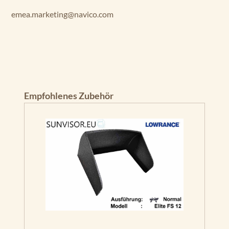
emea.marketing@navico.com
Produktgalerie überspringen
Empfohlenes Zubehör