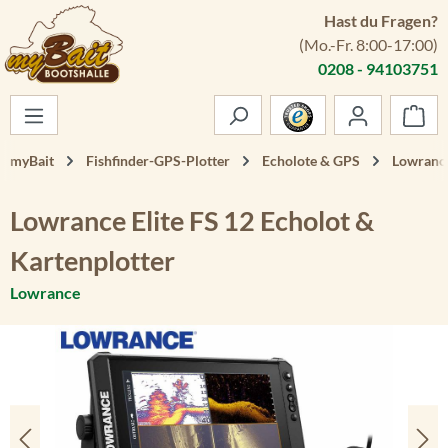
Hast du Fragen?
Zum Hauptinhalt springen
(Mo.-Fr. 8:00-17:00)
0208 - 94103751
War
myBait
Fishfinder-GPS-Plotter
Echolote & GPS
Lowrance
Lowrance Elite FS 12 Echolot &
Kartenplotter
Lowrance
Bildergalerie überspringen