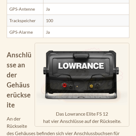
GPS-Antenne
Ja
Trackspeicher
100
GPS-Alarme
Ja
Anschlü
sse an
der
Gehäus
erückse
ite
Das Lowrance Elite FS 12
An der
hat vier Anschlüsse auf der Rückseite.
Rückseite
des Gehäuses befinden sich vier Anschlussbuchsen für