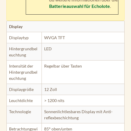
Batterieauswahl für Echolote
.
Display
Displaytyp
WVGA TFT
Hintergrundbel
LED
euchtung
Intensität der
Regelbar über Tasten
Hintergrundbel
euchtung
Displaygröße
12 Zoll
Leuchtdichte
> 1200 nits
Technologie
Sonnenlichtlesbares Display mit Anti­
reflex­beschichtung
Betrachtungswi
85° oben/unten