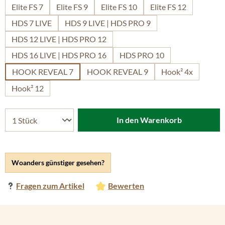
Elite FS 7
Elite FS 9
Elite FS 10
Elite FS 12
HDS 7 LIVE
HDS 9 LIVE | HDS PRO 9
HDS 12 LIVE | HDS PRO 12
HDS 16 LIVE | HDS PRO 16
HDS PRO 10
HOOK REVEAL 7
HOOK REVEAL 9
Hook² 4x
Hook² 12
In den Warenkorb
Woanders günstiger gesehen?
Fragen zum Artikel
Bewerten