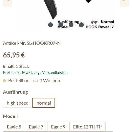
Artikel-Nr.
SL-HOOKR07-N
Regulärer Preis:
65,95 €
Inhalt:
1 Stück
Preise inkl. MwSt. zzgl. Versandkosten
Bestellbar – ca. 3 Wochen
auswählen
Ausführung
high speed
normal
auswählen
Modell
Eagle 5
Eagle 7
Eagle 9
Elite 12 Ti | Ti²