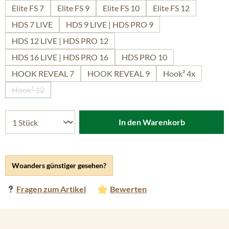
Elite FS 7
Elite FS 9
Elite FS 10
Elite FS 12
HDS 7 LIVE
HDS 9 LIVE | HDS PRO 9
HDS 12 LIVE | HDS PRO 12
HDS 16 LIVE | HDS PRO 16
HDS PRO 10
HOOK REVEAL 7
HOOK REVEAL 9
Hook² 4x
Hook² 12
(Diese Option ist zurzeit nicht verfügbar.)
In den Warenkorb
Woanders günstiger gesehen?
Fragen zum Artikel
Bewerten