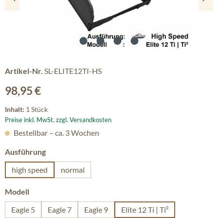
Artikel-Nr.
SL-ELITE12TI-HS
Regulärer Preis:
98,95 €
Inhalt:
1 Stück
Preise inkl. MwSt. zzgl. Versandkosten
Bestellbar – ca. 3 Wochen
auswählen
Ausführung
high speed
normal
auswählen
Modell
Eagle 5
Eagle 7
Eagle 9
Elite 12 Ti | Ti²