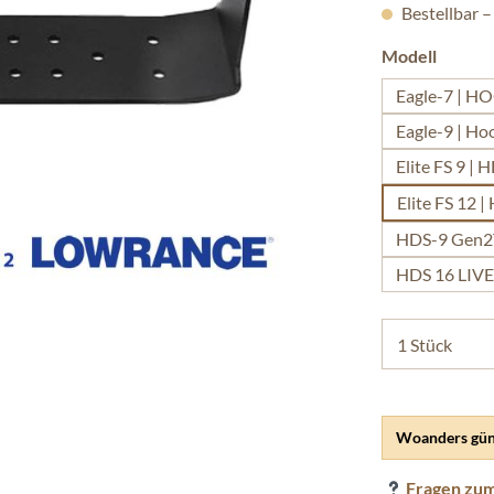
Bestellbar –
auswäh
Modell
Eagle-7 | HO
Eagle-9 | H
Elite FS 9 |
Elite FS 12 
HDS-9 Gen2T
HDS 16 LIVE
Woanders gün
Fragen zum