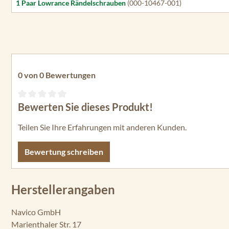
1 Paar Lowrance Rändelschrauben
(000-10467-001)
0 von 0 Bewertungen
Bewerten Sie dieses Produkt!
Durchschnittliche Bewertung von 0 von 5 Sternen
Teilen Sie Ihre Erfahrungen mit anderen Kunden.
Bewertung schreiben
Herstellerangaben
Navico GmbH
Marienthaler Str. 17