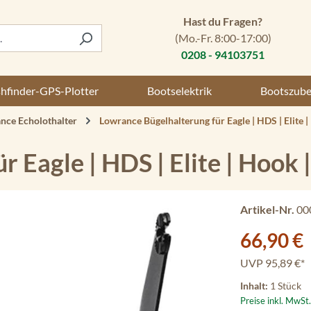
Hast du Fragen?
(Mo.-Fr. 8:00-17:00)
0208 - 94103751
shfinder-GPS-Plotter
Bootselektrik
Bootszub
nce Echolothalter
Lowrance Bügelhalterung für Eagle | HDS | Elite 
 Eagle | HDS | Elite | Hook 
Artikel-Nr.
00
Verkaufspreis:
66,90 €
UVP
95,89 €*
Inhalt:
1 Stück
Preise inkl. MwSt