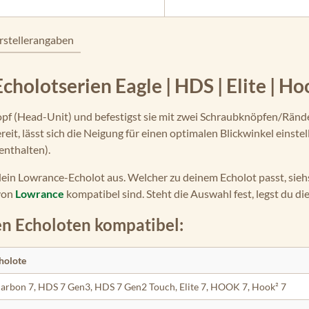
rstellerangaben
holotserien Eagle | HDS | Elite | H
pf (Head-Unit) und befestigst sie mit zwei Schraubknöpfen/Ränd
eit, lässt sich die Neigung für einen optimalen Blickwinkel einstel
enthalten).
dein Lowrance-Echolot aus. Welcher zu deinem Echolot passt, siehst
von
Lowrance
kompatibel sind. Steht die Auswahl fest, legst du d
en Echoloten kompatibel:
holote
arbon 7, HDS 7 Gen3, HDS 7 Gen2 Touch, Elite 7, HOOK 7, Hook² 7