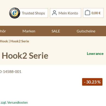
War
Trusted Shops
Mein Konto
0,00 €
ehör
Marken
SALE
Gutscheine
| Hook | Hook2 Serie
| Hook2 Serie
Lowrance
0-14588-001
- 30.23 %
. zzgl. Versandkosten