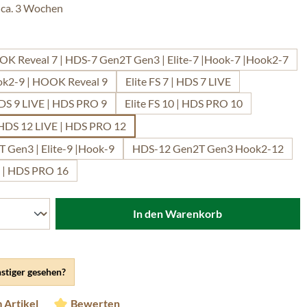
 ca. 3 Wochen
len
OK Reveal 7 | HDS-7 Gen2T Gen3 | Elite-7 |Hook-7 |Hook2-7
ook2-9 | HOOK Reveal 9
Elite FS 7 | HDS 7 LIVE
 HDS 9 LIVE | HDS PRO 9
Elite FS 10 | HDS PRO 10
| HDS 12 LIVE | HDS PRO 12
 Gen3 | Elite-9 |Hook-9
HDS-12 Gen2T Gen3 Hook2-12
 | HDS PRO 16
In den Warenkorb
stiger gesehen?
 Artikel
Bewerten