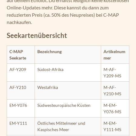
auf deinem Echolot. Du erhältst lediglich keine kostenlosen
Online-Updates mehr. Diese kannst du dann zum
reduzierten Preis (ca. 50% des Neupreises) bei C-MAP
nachkaufen.
Seekartenübersicht
C-MAP
Bezeichnung
Artikelnum
Seekarte
mer
AF-Y209
Südost-Afrika
M-AF-
Y209-MS
AF-Y210
Westafrika
M-AF-
Y210-MS
EM-Y076
Südwesteuropäische Küsten
M-EM-
Y076-MS
EM-Y111
Östliches Mittelmeer und
M-EM-
Kaspisches Meer
Y111-MS