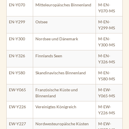
EN-Y070
Mitteleuropäisches Binnenland
M-EN-
Y070-MS
EN-Y299
Ostsee
M-EN-
Y299-MS
EN-Y300
Nordsee und Dänemark
M-EN-
Y300-MS
EN-Y326
Finnlands Seen
M-EN-
Y326-MS
EN-Y580
Skandinavisches Binnenland
M-EN-
Y580-MS
EW-Y065
Französische Küste und
M-EW-
Binnenland
Y065-MS
EW-Y226
Vereinigtes Königreich
M-EW-
Y226-MS
EW-Y227
Nordwesteuropäische Küsten
M-EW-