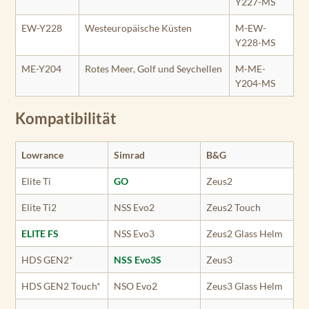
Y227-MS
EW-Y228
Westeuropäische Küsten
M-EW-
Y228-MS
ME-Y204
Rotes Meer, Golf und Seychellen
M-ME-
Y204-MS
Kompatibilität
Lowrance
Simrad
B&G
Elite Ti
GO
Zeus2
Elite Ti2
NSS Evo2
Zeus2 Touch
ELITE FS
NSS Evo3
Zeus2 Glass Helm
HDS GEN2*
NSS Evo3S
Zeus3
HDS GEN2 Touch*
NSO Evo2
Zeus3 Glass Helm