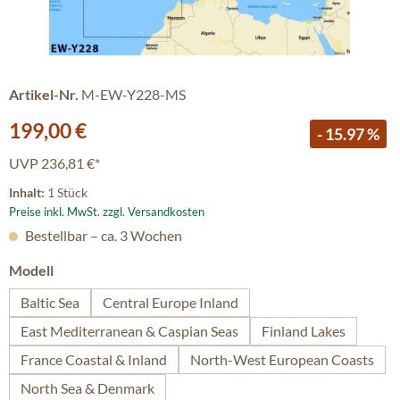
Artikel-Nr.
M-EW-Y228-MS
Verkaufspreis:
199,00 €
- 15.97 %
UVP
236,81 €*
Inhalt:
1 Stück
Preise inkl. MwSt. zzgl. Versandkosten
Bestellbar – ca. 3 Wochen
auswählen
Modell
Baltic Sea
Central Europe Inland
East Mediterranean & Caspian Seas
Finland Lakes
France Coastal & Inland
North-West European Coasts
North Sea & Denmark