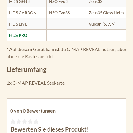
HDS GEN3
NSO Evo3
Zeus3S
HDS CARBON
NSO Evo3S
Zeus3S Glass Helm
HDS LIVE
Vulcan (5, 7, 9)
HDS PRO
* Auf diesem Gerät kannst du C-MAP REVEAL nutzen, aber
ohne die Rasteransicht.
Lieferumfang
1x C-MAP REVEAL Seekarte
0 von 0 Bewertungen
Bewerten Sie dieses Produkt!
Durchschnittliche Bewertung von 0 von 5 Sternen