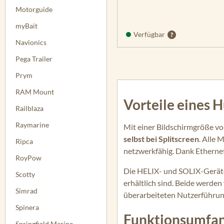
Motorguide
myBait
Verfügbar
Navionics
Pega Trailer
Prym
RAM Mount
Vorteile eines 
Railblaza
Raymarine
Mit einer Bildschirmgröße von
selbst bei Splitscreen
. Alle
Ripca
netzwerkfähig. Dank Ethernet
RoyPow
Die HELIX- und SOLIX-Geräte i
Scotty
erhältlich sind. Beide werd
Simrad
überarbeiteten Nutzerführun
Spinera
Funktionsumfang
Springfield Marine