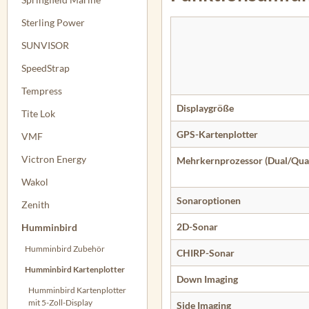
Sterling Power
SUNVISOR
SpeedStrap
Tempress
Displaygröße
Tite Lok
GPS-Kartenplotter
VMF
Victron Energy
Mehrkern­prozessor (Dual/Qua
Wakol
Sonaroptionen
Zenith
2D-Sonar
Humminbird
Humminbird Zubehör
CHIRP-Sonar
Humminbird Kartenplotter
Down Imaging
Humminbird Kartenplotter
mit 5-Zoll-Display
Side Imaging