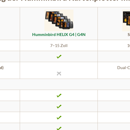
Humminbird HELIX G4 | G4N
S
7–15 Zoll
1
d)
Dual-C