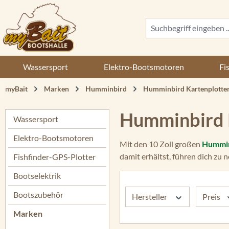
 Hauptinhalt springen
Zur Suche springen
Zur Hauptnavigation springen
Wassersport
Elektro-Bootsmotoren
Fi
myBait
Marken
Humminbird
Humminbird Kartenplotte
Humminbird K
Wassersport
Elektro-Bootsmotoren
Mit den 10 Zoll großen
Hummin
damit erhältst, führen dich zu
Fishfinder-GPS-Plotter
Bootselektrik
Bootszubehör
Hersteller
Preis
Marken