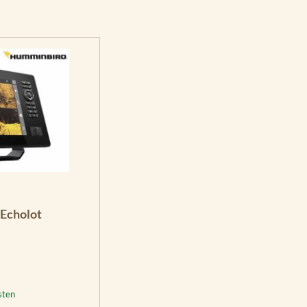
Echolot
sten