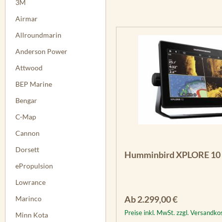
3M
Airmar
Allroundmarin
Anderson Power
Attwood
BEP Marine
Bengar
C-Map
Cannon
Dorsett
Humminbird XPLORE 10 
ePropulsion
Lowrance
Regulärer Preis:
Ab
2.299,00 €
Marinco
Preise inkl. MwSt. zzgl. Versandko
Minn Kota