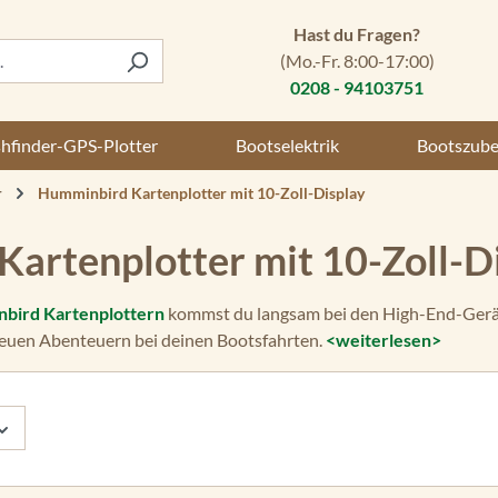
Hast du Fragen?
(Mo.-Fr. 8:00-17:00)
0208 - 94103751
shfinder-GPS-Plotter
Bootselektrik
Bootszub
r
Humminbird Kartenplotter mit 10-Zoll-Display
artenplotter mit 10-Zoll-D
bird Kartenplottern
kommst du langsam bei den High-End-Gerät
 neuen Abenteuern bei deinen Bootsfahrten.
<weiterlesen>