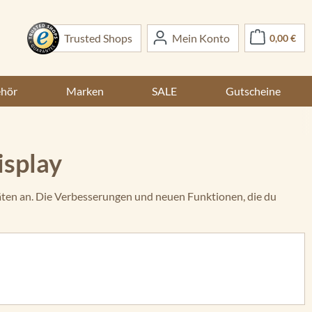
War
Trusted Shops
Mein Konto
0,00 €
ehör
Marken
SALE
Gutscheine
isplay
en an. Die Verbesserungen und neuen Funktionen, die du