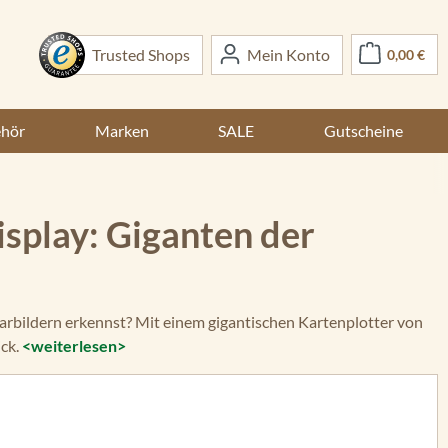
War
Trusted Shops
Mein Konto
0,00 €
ehör
Marken
SALE
Gutscheine
splay: Giganten der
onarbildern erkennst? Mit einem gigantischen Kartenplotter von
ick.
<weiterlesen>