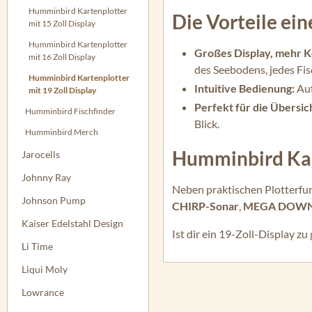
Humminbird Kartenplotter
Die Vorteile ein
mit 15 Zoll Display
Humminbird Kartenplotter
Großes Display, mehr K
mit 16 Zoll Display
des Seebodens, jedes Fi
Humminbird Kartenplotter
Intuitive Bedienung:
Auf
mit 19 Zoll Display
Perfekt für die Übersic
Humminbird Fischfinder
Blick.
Humminbird Merch
Humminbird Kart
Jarocells
Johnny Ray
Neben praktischen Plotterfu
Johnson Pump
CHIRP-Sonar
,
MEGA DOW
Kaiser Edelstahl Design
Ist dir ein 19-Zoll-Display 
Li Time
Liqui Moly
Lowrance