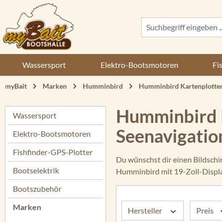
 Hauptinhalt springen
Zur Suche springen
Zur Hauptnavigation springen
Wassersport
Elektro-Bootsmotoren
Fi
myBait
Marken
Humminbird
Humminbird Kartenplotte
Humminbird K
Wassersport
Seenavigatio
Elektro-Bootsmotoren
Fishfinder-GPS-Plotter
Du wünschst dir einen Bildschi
Bootselektrik
Humminbird mit 19-Zoll-Display
Bootszubehör
Marken
Hersteller
Preis