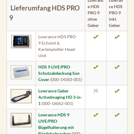
Lowranc
Lowran
e HDS
ce HDS
Lieferumfang HDS PRO
PRO 9
PRO 9
9
ohne
inkl.
Geber
Geber
Lowrance HDS PRO
9 Echolot &
Kartenplotter Head-
Unit
HDS 9 LIVE/PRO
Schutzabdeckung Sun
Cover
(000-14583-001)
Lowrance Geber
ActiveImaging HD 3-in-
1
(000-16062-001)
Lowrance HDS 9
LIVE/PRO
Bügelhalterung mit
Rändelschrauben
(000-