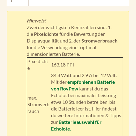
n
Hinweis!
Zwei der wichtigsten Kennzahlen sind: 1.
die
Pixeldichte
für die Bewertung der
Displayqualität und 2. der
Stromverbrauch
für die Verwendung einer optimal
dimensionierten Batterie.
Pixeldicht
163,18 PPI
e
34,8 Watt und 2,9 A bei 12 Volt:
Mit der
empfohlenen Batterie
von RoyPow
kannst du das
Echolot bei maximaler Leistung
max.
etwa 10 Stunden betreiben, bis
Stromverb
die Batterie leer ist. Hier findest
rauch
du weitere Informationen & Tipps
zur
Batterieauswahl für
Echolote.