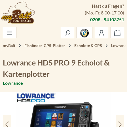
Hast du Fragen?
Zum Hauptinhalt springen
(Mo.-Fr. 8:00-17:00)
0208 - 94103751
War
myBait
Fishfinder-GPS-Plotter
Echolote & GPS
Lowrance
Lowrance HDS PRO 9 Echolot &
Kartenplotter
Lowrance
Bildergalerie überspringen