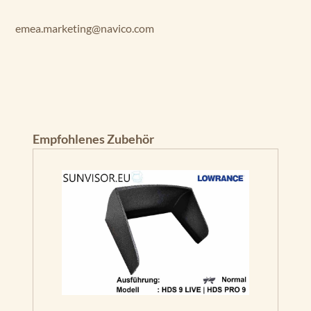
emea.marketing@navico.com
Produktgalerie überspringen
Empfohlenes Zubehör