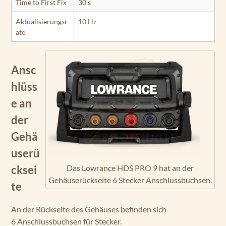
Time to First Fix
30 s
Aktualisierungsr
10 Hz
ate
Ansc
hlüss
e an
der
Gehä
userü
Das Lowrance HDS PRO 9 hat an der
cksei
Gehäuserückseite 6 Stecker Anschlussbuchsen.
te
An der Rückseite des Gehäuses befinden sich
6 Anschlussbuchsen für Stecker.