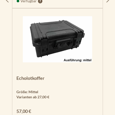
Verfügbar
Echolotkoffer
Größe:
Mittel
Varianten ab
27,00 €
Regulärer Preis:
57,00 €