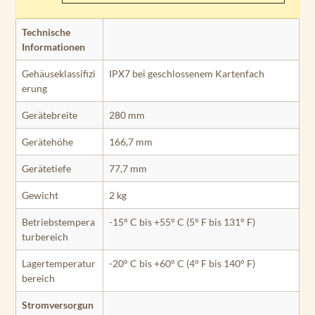
Technische
Informationen
Gehäuseklassifizi
IPX7 bei geschlossenem Kartenfach
erung
Gerätebreite
280 mm
Gerätehöhe
166,7 mm
Gerätetiefe
77,7 mm
Gewicht
2 kg
Betriebstempera
-15° C bis +55° C (5° F bis 131° F)
turbereich
Lagertemperatur
-20° C bis +60° C (4° F bis 140° F)
bereich
Stromversorgun