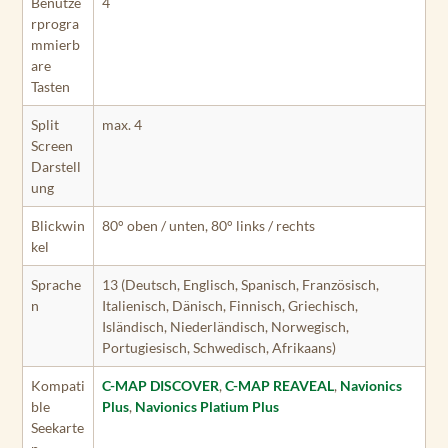
Benutze
4
rprogra
mmierb
are
Tasten
Split
max. 4
Screen
Darstell
ung
Blickwin
80° oben / unten, 80° links / rechts
kel
Sprache
13 (Deutsch, Englisch, Spanisch, Französisch,
n
Italienisch, Dänisch, Finnisch, Griechisch,
Isländisch, Niederländisch, Norwegisch,
Portugiesisch, Schwedisch, Afrikaans)
Kompati
C-MAP DISCOVER
,
C-MAP REAVEAL
,
Navionics
ble
Plus
,
Navionics Platium Plus
Seekarte