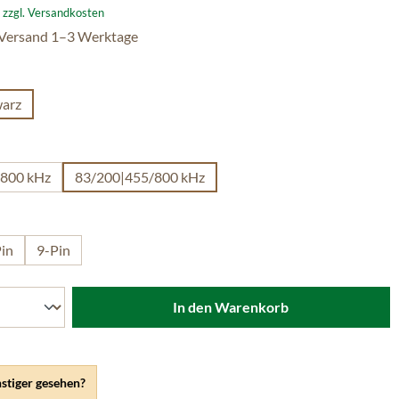
. zzgl. Versandkosten
 Versand 1–3 Werktage
len
arz
n ist zurzeit nicht verfügbar.)
wählen
/800 kHz
83/200|455/800 kHz
hlen
in
9-Pin
In den Warenkorb
stiger gesehen?