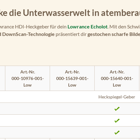
e die Unterwasserwelt in atembera
Lowrance HDI-Heckgeber für dein
Lowrance Echolot
. Mit den Schw
d DownScan-Technologie
präsentiert dir
gestochen scharfe Bild
Art.-Nr.
Art.-Nr.
Art.-Nr.
000-10976-001-
000-15639-001-
000-15640-001-
Low
Low
Low
Heckspiegel-Geber