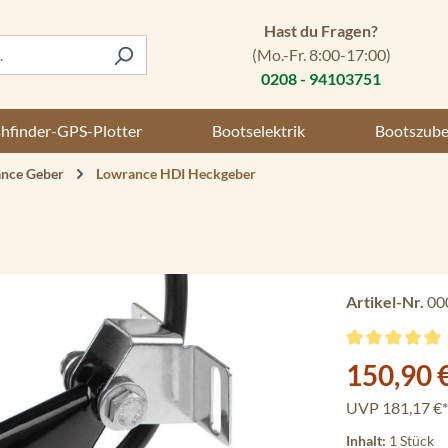
Hast du Fragen?
(Mo.-Fr. 8:00-17:00)
0208 - 94103751
shfinder-GPS-Plotter
Bootselektrik
Bootszub
nce Geber
Lowrance HDI Heckgeber
Artikel-Nr.
00
Durchschnittli
Verkaufspreis:
150,90 
UVP
181,17 €*
Inhalt:
1 Stück