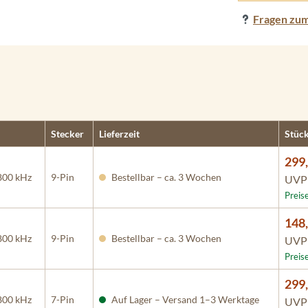
Fragen zum
Stecker
Lieferzeit
Stück
299,
800 kHz
9-Pin
Bestellbar – ca. 3 Wochen
UV
Preis
148,
800 kHz
9-Pin
Bestellbar – ca. 3 Wochen
UV
Preis
299,
800 kHz
7-Pin
Auf Lager – Versand 1–3 Werktage
UV