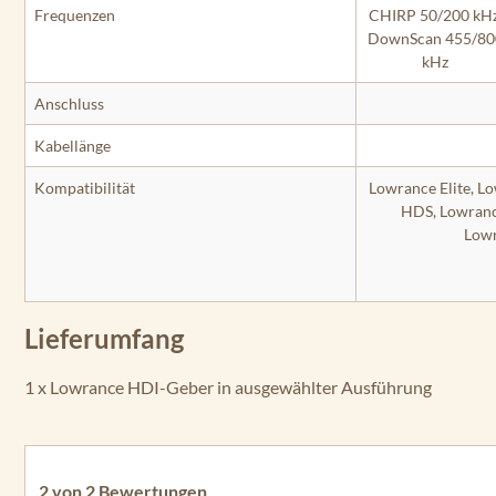
Frequenzen
CHIRP 50/200 kHz
DownScan 455/80
kHz
Anschluss
Kabellänge
Kompatibilität
Lowrance Elite, L
HDS, Lowranc
Low
Lieferumfang
1 x Lowrance HDI-Geber in ausgewählter Ausführung
2 von 2 Bewertungen