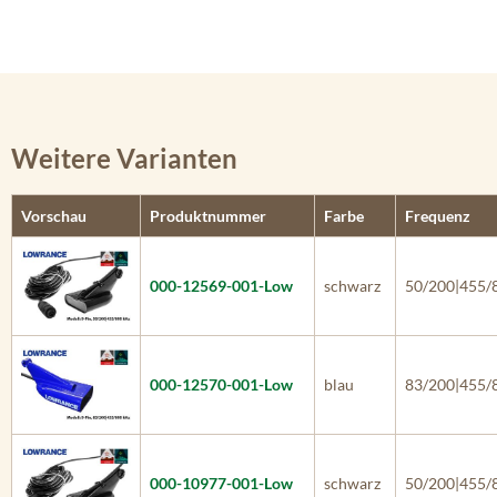
Weitere Varianten
Vorschau
Produktnummer
Farbe
Frequenz
000-12569-001-Low
schwarz
50/200|455/
000-12570-001-Low
blau
83/200|455/
000-10977-001-Low
schwarz
50/200|455/