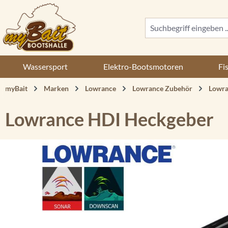
 Hauptinhalt springen
Zur Suche springen
Zur Hauptnavigation springen
Wassersport
Elektro-Bootsmotoren
Fi
myBait
Marken
Lowrance
Lowrance Zubehör
Lowra
Lowrance HDI Heckgeber
Bildergalerie überspringen