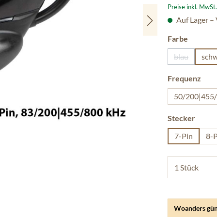
Preise inkl. MwSt
Auf Lager –
auswäh
Farbe
blau
schw
(Diese Optio
aus
Frequenz
50/200|455
auswä
Stecker
7-Pin
8-P
Woanders gün