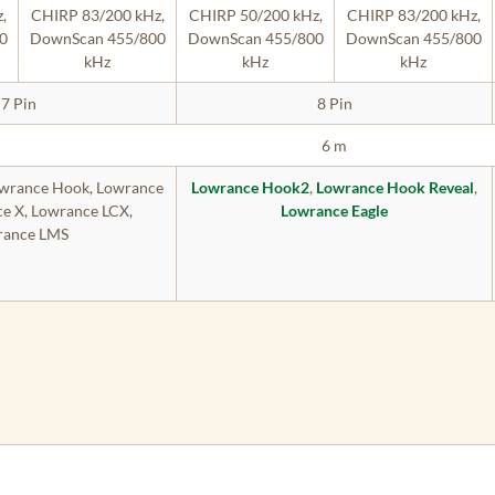
,
CHIRP 83/200 kHz,
CHIRP 50/200 kHz,
CHIRP 83/200 kHz,
0
DownScan 455/800
DownScan 455/800
DownScan 455/800
kHz
kHz
kHz
7 Pin
8 Pin
6 m
owrance Hook, Lowrance
Lowrance Hook2
,
Lowrance Hook Reveal
,
e X, Lowrance LCX,
Lowrance Eagle
rance LMS