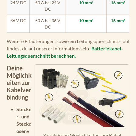
24 V DC
50 A bei 24 V
10 mm²
16 mm²
DC
36 V DC
50 A bei 36 V
10 mm²
16 mm²
DC
Weitere Erläuterungen, sowie ein Leitungsquerschnitt-Tool
findest du auf unserer Informationsseite
Batteriekabel-
Leitungsquerschnitt berechnen.
Deine
Möglichk
eiten zur
Kabelver
bindung
Stecke
r- und
Steckd
osenv
3 praktische Möglichkeiten, um Kabel