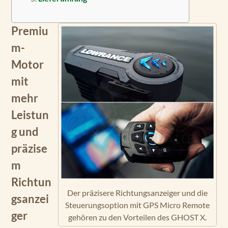
Premiu
m-
Motor
mit
mehr
Leistun
g und
präzise
m
Richtun
Der präzisere Richtungsanzeiger und die
gsanzei
Steuerungsoption mit GPS Micro Remote
ger
gehören zu den Vorteilen des GHOST X.