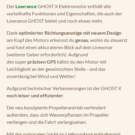
Der
Lowrance
GHOST X Elektromotor enthält alle
vorteilhafte Funktionen und Eigenschaften, die auch der
Lowrance GHOST bietet und noch etwas mehr.
Dank
optimierter Richtungsanzeige mit neuem Design
am Kopf des Motors erkennst du
genau
, wohin du steuerst
und hast einen akkurateren Blick auf dein Livesonar
(weiterer Geber erforderlich). Aufgrund
des super
präzisen GPS
hältst du den Motor mit
Leichtigkeit an der gewünschten Stelle - und das
zuverlässig bei Wind und Wetter!
Aufgrund technischer Verbesserungen ist der GHOST X
noch leiser und effizienter
.
Der neu konzipierte Propellerantrieb verhindert
außerdem, dass sich Wasserpflanzen im Propeller
verfangen und die Fahrt verlangsamen.
Mit der optionalen (nicht im Lieferumfang enthaltenen)