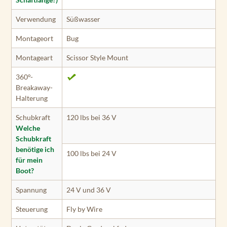
Verwendung
Süßwasser
Montageort
Bug
Montageart
Scissor Style Mount
360°-
Breakaway-
Halterung
Schubkraft
120 lbs bei 36 V
Welche
Schubkraft
benötige ich
100 lbs bei 24 V
für mein
Boot?
Spannung
24 V und 36 V
Steuerung
Fly by Wire