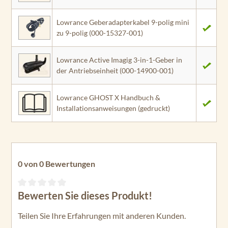
Lowrance Geberadapterkabel 9-polig mini
zu 9-polig (000-15327-001)
Lowrance Active Imagig 3-in-1-Geber in
der Antriebseinheit (000-14900-001)
Lowrance GHOST X Handbuch &
Installationsanweisungen (gedruckt)
0 von 0 Bewertungen
Bewerten Sie dieses Produkt!
Durchschnittliche Bewertung von 0 von 5 Sternen
Teilen Sie Ihre Erfahrungen mit anderen Kunden.