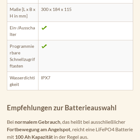
Maße [L x B x
300 x 184 x 115
H in mm]
Ein-/Ausscha
lter
Programmie
rbare
Schnellzugrif
ftasten
Wasserdichti
IPX7
gkeit
Empfehlungen zur Batterieauswahl
Bei
normalem Gebrauch
, das heißt bei ausschließlicher
Fortbewegung am Angelspot
, reicht eine LiFePO4 Batterie
mit
100 Ah Kapazität
in der Regel aus.