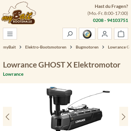
Hast du Fragen?
Zum Hauptinhalt springen
(Mo.-Fr. 8:00-17:00)
0208 - 94103751
War
myBait
Elektro-Bootsmotoren
Bugmotoren
Lowrance 
Lowrance GHOST X Elektromotor
Lowrance
Bildergalerie überspringen