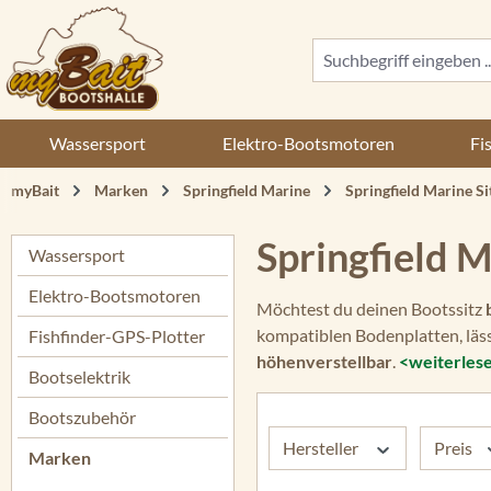
 Hauptinhalt springen
Zur Suche springen
Zur Hauptnavigation springen
Wassersport
Elektro-Bootsmotoren
Fi
myBait
Marken
Springfield Marine
Springfield Marine S
Springfield 
Wassersport
Elektro-Bootsmotoren
Möchtest du deinen Bootssitz
kompatiblen Bodenplatten, läss
Fishfinder-GPS-Plotter
höhenverstellbar
.
<weiterles
Bootselektrik
Bootszubehör
Hersteller
Preis
Marken