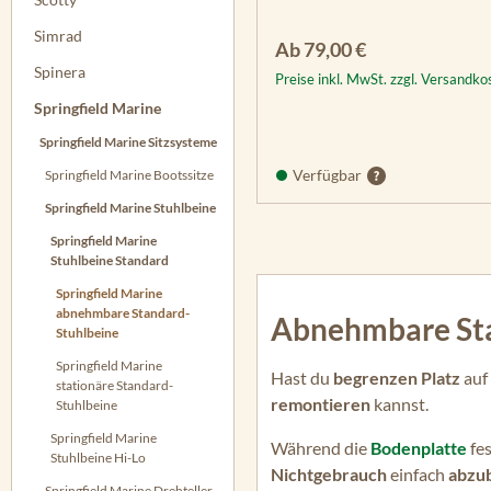
Simrad
Regulärer Preis:
Ab
79,00 €
Spinera
Preise inkl. MwSt. zzgl. Versandko
Springfield Marine
Springfield Marine Sitzsysteme
Verfügbar
Springfield Marine Bootssitze
Springfield Marine Stuhlbeine
Springfield Marine
Stuhlbeine Standard
Springfield Marine
abnehmbare Standard-
Abnehmbare Sta
Stuhlbeine
Springfield Marine
Hast du
begrenzen Platz
auf
stationäre Standard-
remontieren
kannst.
Stuhlbeine
Springfield Marine
Während die
Bodenplatte
fe
Stuhlbeine Hi-Lo
Nichtgebrauch
einfach
abzu
Springfield Marine Drehteller