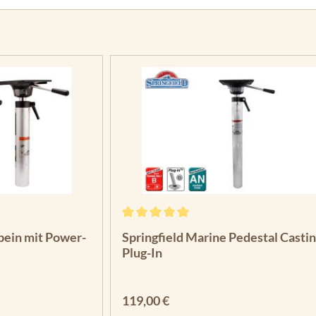
g von 4.83 von 5 Sternen
Durchschnittliche Bewertung von 5 vo
bein mit Power-
Springfield Marine Pedestal Castin
Plug-In
Regulärer Preis:
119,00 €