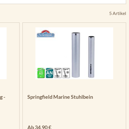
5 Artikel
n 5 Sternen
g -
Springfield Marine Stuhlbein
Regulärer Preis:
Ab
34,90 €