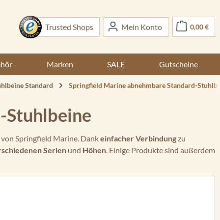
War
Trusted Shops
Mein Konto
0,00 €
ehör
Marken
SALE
Gutscheine
uhlbeine Standard
Springfield Marine abnehmbare Standard-Stuhlb
-Stuhlbeine
 von Springfield Marine. Dank
einfacher Verbindung
zu
rschiedenen Serien
und
Höhen
. Einige Produkte sind außerdem