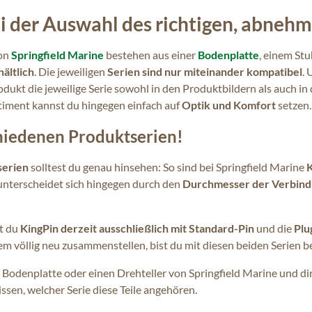
i der Auswahl des richtigen, abneh
on
Springfield Marine
bestehen aus einer
Bodenplatte
, einem St
ältlich
. Die jeweiligen
Serien sind nur miteinander kompatibel
.
odukt die jeweilige Serie sowohl in den Produktbildern als auch 
iment kannst du hingegen einfach auf
Optik und Komfort
setzen.
chiedenen Produktserien!
serien
solltest du genau hinsehen: So sind bei Springfield Marine
nterscheidet sich hingegen durch den
Durchmesser der Verbin
st du
KingPin derzeit ausschließlich mit Standard-Pin
und die
Plu
em völlig neu zusammenstellen, bist du mit diesen beiden Serien bei
ne Bodenplatte oder einen Drehteller von Springfield Marine und d
ssen, welcher Serie diese Teile angehören.