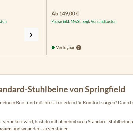
Regulärer Preis:
Ab
149,00 €
sten
Preise inkl. MwSt. zzgl. Versandkosten
Verfügbar
ndard-Stuhlbeine von Springfield
 deinem Boot und möchtest trotzdem für Komfort sorgen? Dann b
st verankert wird, hast du mit abnehmbaren Standard-Stuhlbeinen v
bauen
und woanders zu verstauen.