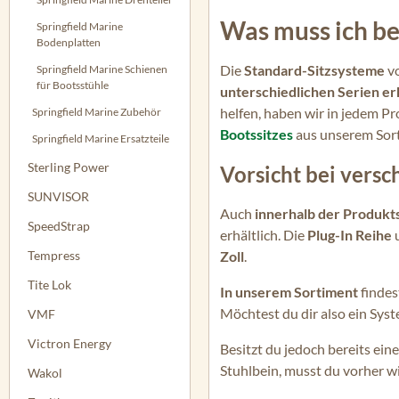
Was muss ich be
Springfield Marine
Bodenplatten
Die
Standard-Sitzsysteme
v
Springfield Marine Schienen
für Bootsstühle
unterschiedlichen Serien erh
helfen, haben wir in jedem Pr
Springfield Marine Zubehör
Bootssitzes
aus unserem Sort
Springfield Marine Ersatzteile
Sterling Power
Vorsicht bei vers
SUNVISOR
Auch
innerhalb der Produkt
SpeedStrap
erhältlich. Die
Plug-In Reihe
u
Tempress
Zoll
.
Tite Lok
In unserem Sortiment
finde
Möchtest du dir also ein Syst
VMF
Victron Energy
Besitzt du jedoch bereits ei
Stuhlbein, musst du vorher wi
Wakol