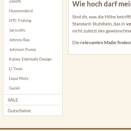
Zenith
Wie hoch darf mein
Humminbird
Sind dir, was die Höhe betr
HTC Fishing
Standard-Stuhlbein, das in
ve
Jarocells
nicht zuletzt des gewünscht
Johnny Ray
Die
relevanten Maße findest
Johnson Pump
Kaiser Edelstahl Design
Li Time
Liqui Moly
Gunki
SALE
Gutscheine