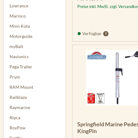
Lowrance
Preise inkl. MwSt. zzgl. Versandko
Marinco
Minn Kota
Verfügbar
Motorguide
myBait
Navionics
Pega Trailer
Prym
RAM Mount
Railblaza
Raymarine
Ripca
Springfield Marine Pedes
RoyPow
KingPin
Scotty