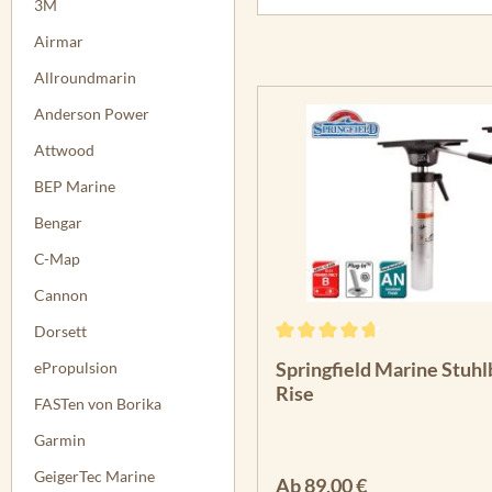
3M
Airmar
Allroundmarin
Anderson Power
Attwood
BEP Marine
Bengar
C-Map
Cannon
Dorsett
Durchschnittliche Bewertun
Springfield Marine Stuhl
ePropulsion
Rise
FASTen von Borika
Garmin
GeigerTec Marine
Regulärer Preis:
Ab
89,00 €