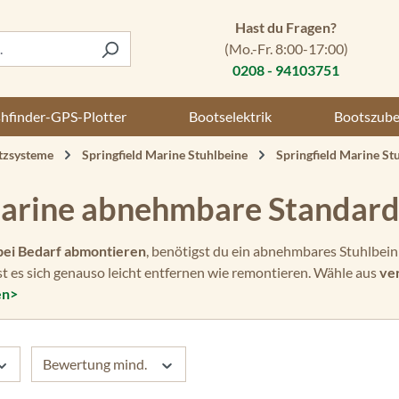
Hast du Fragen?
(Mo.-Fr. 8:00-17:00)
0208 - 94103751
shfinder-GPS-Plotter
Bootselektrik
Bootszub
itzsysteme
Springfield Marine Stuhlbeine
Springfield Marine St
Marine abnehmbare Standard
bei Bedarf abmontieren
, benötigst du ein abnehmbares Stuhlbein
t es sich genauso leicht entfernen wie remontieren. Wähle aus
ve
en>
Bewertung mind.