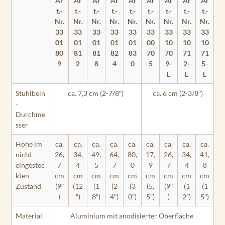
Ar
Ar
Ar
Ar
Ar
Ar
Ar
Ar
Ar
t.-
t.-
t.-
t.-
t.-
t.-
t.-
t.-
t.-
Nr.
Nr.
Nr.
Nr.
Nr.
Nr.
Nr.
Nr.
Nr.
33
33
33
33
33
33
33
33
33
01
01
01
01
01
00
10
10
10
80
81
81
82
83
70
70
71
71
9
2
8
4
0
5
9-
2-
5-
L
L
L
Stuhlbein
ca. 7,3 cm (2-7/8″)
ca. 6 cm (2-3/8″)
-
Durchme
sser
Höhe im
ca.
ca.
ca.
ca.
ca.
ca.
ca.
ca.
ca.
nicht
26,
34,
49,
64,
80,
17,
26,
34,
41,
eingestec
7
4
5
7
0
9
7
4
8
kten
cm
cm
cm
cm
cm
cm
cm
cm
cm
Zustand
(9″
(12
(1
(2
(3
(5,
(9″
(1
(1
)
″)
8″)
4″)
0″)
5″)
)
2″)
5″)
Material
Aluminium mit anodisierter Oberfläche