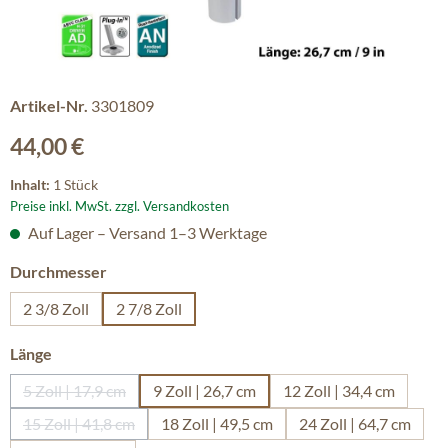
Artikel-Nr.
3301809
Regulärer Preis:
44,00 €
Inhalt:
1 Stück
Preise inkl. MwSt. zzgl. Versandkosten
Auf Lager – Versand 1–3 Werktage
auswählen
Durchmesser
2 3/8 Zoll
2 7/8 Zoll
auswählen
Länge
5 Zoll | 17,9 cm
9 Zoll | 26,7 cm
12 Zoll | 34,4 cm
(Diese Option ist zurzeit nicht verfügbar.)
15 Zoll | 41,8 cm
18 Zoll | 49,5 cm
24 Zoll | 64,7 cm
(Diese Option ist zurzeit nicht verfügbar.)