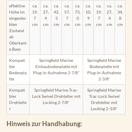
effektive
ca.
ca.
ca.
ca.
ca.
ca.
ca.
ca.
ca.
Höhe im
19,
27,
42,
57,
73,
10,
19,
27,
34,
eingestec
7
4
5
7
0
9
7
4
8
kten
cm
cm
cm
cm
cm
cm
cm
cm
cm
Zustand
ab
Oberkant
e Base
Kompati
Springfield Marine
Springfield Marine
ble
Einbaubodenplatte mit
Bodenplatte mit
Bodenpla
Plug-in-Aufnahme 2-7/8"
Plug-in-Aufnahme
tte
2-3/8"
Kompati
Springfield Marine Trac-
Springfield Marine
bler
Lock Swivel Drehteller mit
Trac-Lock Swivel
Drehtelle
Locking 2-7/8"
Drehteller mit
r
Locking 2-3/8"
Hinweis zur Handhabung: