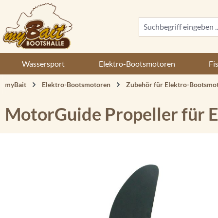
 Hauptinhalt springen
Zur Suche springen
Zur Hauptnavigation springen
Wassersport
Elektro-Bootsmotoren
Fi
myBait
Elektro-Bootsmotoren
Zubehör für Elektro-Bootsmo
MotorGuide Propeller für 
Bildergalerie überspringen