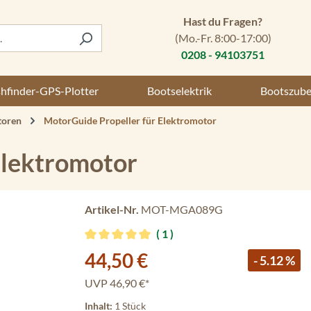
Hast du Fragen?
(Mo.-Fr. 8:00-17:00)
0208 - 94103751
shfinder-GPS-Plotter
Bootselektrik
Bootszub
toren
MotorGuide Propeller für Elektromotor
Elektromotor
Artikel-Nr.
MOT-MGA089G
1
Durchschnittliche Bewertung von 5 von 5 Stern
Verkaufspreis:
44,50 €
- 5.12 %
UVP
46,90 €*
Inhalt:
1 Stück