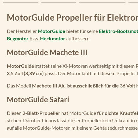
MotorGuide Propeller für Elektr
Der Hersteller
MotorGuide
bietet für seine
Elektro-Bootsmo
Bugmotor
bzw.
Heckmotor
aufbessern.
MotorGuide Machete III
MotorGuide
stattet seine Xi-Motoren werkseitig mit diesem
P
3,5 Zoll (8,89 cm)
passt. Der Motor läuft mit diesem Propeller l
Das Modell
Machete III Alu ist ausschließlich für die 36 Volt
M
MotorGuide Safari
Diesen
2-Blatt-Propeller
hat MotorGuide
für dichte Krautfe
stehen. Darüber hinaus lässt dieser Propeller kein Unkraut in 
auf alle MotorGuide-Motoren mit einem Gehäusedurchmesser v