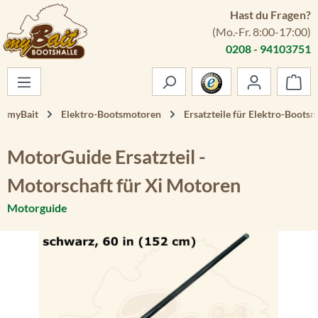
Hast du Fragen?
Zum Hauptinhalt springen
(Mo.-Fr. 8:00-17:00)
0208 - 94103751
War
myBait
Elektro-Bootsmotoren
Ersatzteile für Elektro-Boots
MotorGuide Ersatzteil -
Motorschaft für Xi Motoren
Motorguide
Bildergalerie überspringen