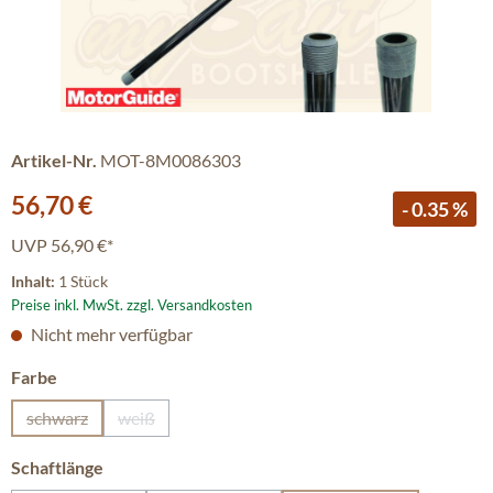
Artikel-Nr.
MOT-8M0086303
Verkaufspreis:
56,70 €
- 0.35 %
UVP
56,90 €*
Inhalt:
1 Stück
Preise inkl. MwSt. zzgl. Versandkosten
Nicht mehr verfügbar
auswählen
Farbe
schwarz
weiß
(Diese Option ist zurzeit nicht verfügbar.)
(Diese Option ist zurzeit nicht verfügbar.)
auswählen
Schaftlänge