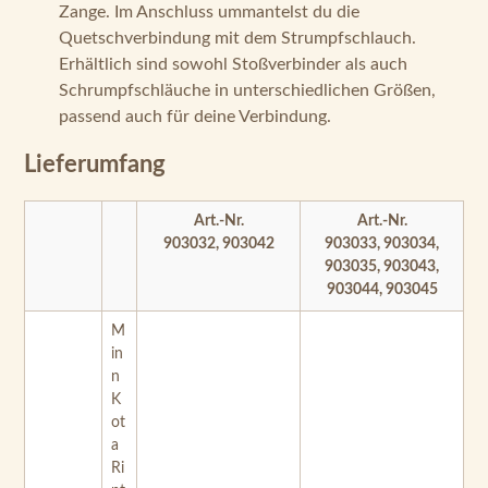
Zange. Im Anschluss ummantelst du die
Quetschverbindung mit dem Strumpfschlauch.
Erhältlich sind sowohl Stoßverbinder als auch
Schrumpfschläuche in unterschiedlichen Größen,
passend auch für deine Verbindung.
Lieferumfang
Art.-Nr.
Art.-Nr.
903032, 903042
903033, 903034,
903035, 903043,
903044, 903045
M
in
n
K
ot
a
Ri