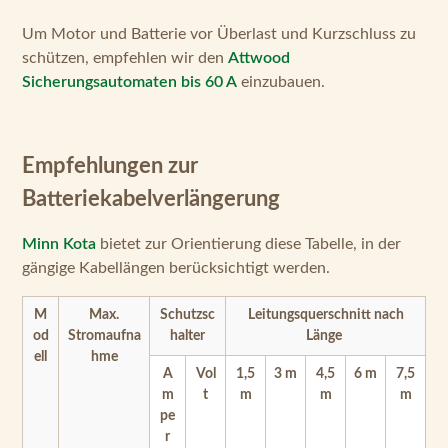
Um Motor und Batterie vor Überlast und Kurzschluss zu
schützen, empfehlen wir den
Attwood
Sicherungsautomaten bis 60 A
einzubauen.
Empfehlungen zur
Batteriekabelverlängerung
Minn Kota
bietet zur Orientierung diese Tabelle, in der
gängige Kabellängen berücksichtigt werden.
M
Max.
Schutzsc
Leitungsquerschnitt nach
od
Stromaufna
halter
Länge
ell
hme
A
Vol
1,5
3 m
4,5
6 m
7,5
m
t
m
m
m
pe
r