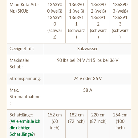
Minn Kota Art.-
136390
136390
136390
136390
Nr. (SKU):
0 (weiß)
1 (weiß)
2 (weiß)
3 (weiß)
136391
136391
136391
136391
0
1
2
3
(schwar
(schwarz
(schwarz
(schwarz
z)
)
)
)
Geeignet für:
Salzwasser
Maximaler
90 lbs bei 24 V /115 lbs bei 36 V
Schub:
Stromspannung:
24 V oder 36 V
Max.
58 A
Stromaufnahme
:
Schaftlänge:
152 cm
182 cm
220 cm
254 cm
(
Wie ermittle ich
(60
(72 inch)
(87 inch)
(100
die richtige
inch)
inch)
Schaftlänge?
)