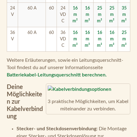
24
60 A
60
24
16
16
25
25
35
V
VD
m
m
m
m
m
C
m²
m²
m²
m²
m²
36
60 A
60
36
16
16
16
16
25
V
VD
m
m
m
m
m
C
m²
m²
m²
m²
m²
Weitere Erläuterungen, sowie ein Leitungsquerschnitt-
Tool findest du auf unserer Informationsseite
Batteriekabel-Leitungsquerschnitt berechnen.
Deine
Möglichkeite
n zur
3 praktische Möglichkeiten, um Kabel
Kabelverbind
miteinander zu verbinden.
ung
Stecker- und Steckdosenverbindung:
Die Montage
einer Stecker- und Steckdosenlösung zur