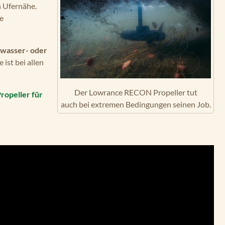
n Ufernähe.
de
wasser- oder
e ist bei allen
Der Lowrance RECON Propeller tut
ropeller für
auch bei extremen Bedingungen seinen Job.