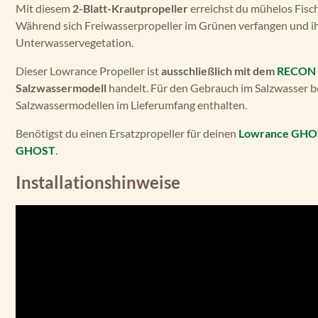
Mit diesem
2-Blatt-Krautpropeller
erreichst du mühelos Fisch
Während sich Freiwasserpropeller im Grünen verfangen und ihr
Unterwasservegetation.
Dieser Lowrance Propeller ist
ausschließlich mit dem
RECON 
Salzwassermodell
handelt. Für den Gebrauch im Salzwasser ben
Salzwassermodellen im Lieferumfang enthalten.
Benötigst du einen Ersatzpropeller für deinen
Lowrance GHO
GHOST
.
Installationshinweise