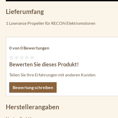
Lieferumfang
1 Lowrance Propeller für RECON Elektromotoren
0 von 0 Bewertungen
Bewerten Sie dieses Produkt!
Durchschnittliche Bewertung von 0 von 5 Sternen
Teilen Sie Ihre Erfahrungen mit anderen Kunden.
Bewertung schreiben
Herstellerangaben