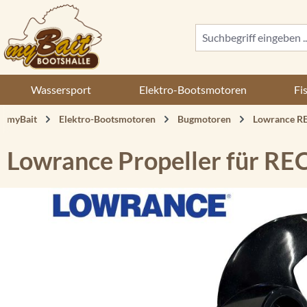
 Hauptinhalt springen
Zur Suche springen
Zur Hauptnavigation springen
Wassersport
Elektro-Bootsmotoren
Fi
myBait
Elektro-Bootsmotoren
Bugmotoren
Lowrance 
Lowrance Propeller für R
Bildergalerie überspringen