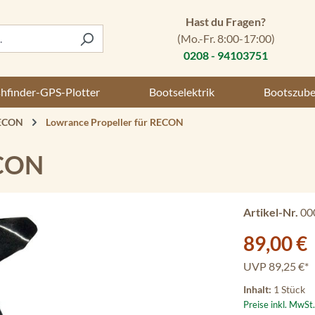
Hast du Fragen?
(Mo.-Fr. 8:00-17:00)
0208 - 94103751
shfinder-GPS-Plotter
Bootselektrik
Bootszub
RECON
Lowrance Propeller für RECON
ECON
Artikel-Nr.
00
Verkaufspreis:
89,00 €
UVP
89,25 €*
Inhalt:
1 Stück
Preise inkl. MwSt