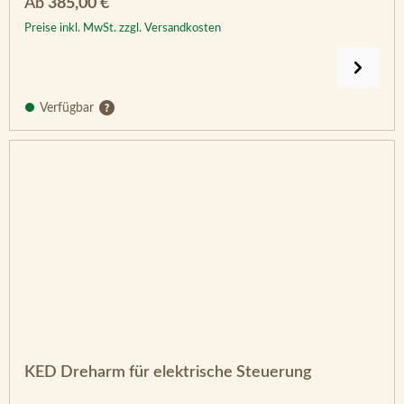
Regulärer Preis:
Ab
385,00 €
Preise inkl. MwSt. zzgl. Versandkosten
Verfügbar
KED Dreharm für elektrische Steuerung