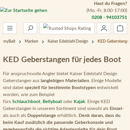
Hast du Fragen?
Zum Hauptinhalt springen
(Mo.-Fr. 8:00-17:00)
0208 - 94103751
War
myBait
Marken
Kaiser Edelstahl Design
KED Geberstange
KED Geberstangen für jedes Boot
Für anspruchsvolle Angler bietet Kaiser Edelstahl Design
Geberstangen aus
langlebigen Materialien
. Einige Modelle
sind dabei
speziell für bestimmte Bootstypen
entwickelt
worden, wie zum Beispiel
fürs
Schlauchboot
,
Bellyboat
oder
Kajak
. Einige KED
Geberstangen in unserem Sortiment sind sowohl als
Einzel-
als auch als
Doppelstange
erhältlich.
Denk daran, dass du
beim Kauf zusätzlich die passende Geberkonsole und
gegebenenfalls die richtige Adapterplatte für dein Boot