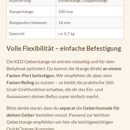
Ausführung:
Einzelstange, Doppelstange
Stangenlänge:
500 mm
Stangendurchmesser:
16 mm
Gewicht:
ca. 0,7 kg
Volle Flexibilität – einfache Befestigung
Die KED Geberstange ist extrem vielseitig und für dein
Bellyboat optimiert. Du kannst die Stange direkt
an einem
Fasten-Port befestigen
. Wir empfehlen dir aber, eine
Fasten Reling
zu nutzen – so bleibt die praktische 360-
Grad-Drehfunktion erhalten, die dir das Ein- und
Auswassern deines Bellys super einfach macht.
Bitte denke daran, dass du
separat
die
Geberkonsole für
deinen Geber
bestellen musst. Passend zur leichten
Geberstange empfehlen wir hier die leichtgewichtigen
QuickChange-Konsolen.