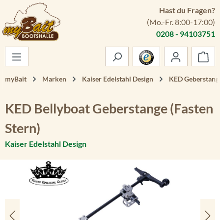
Hast du Fragen?
Zum Hauptinhalt springen
(Mo.-Fr. 8:00-17:00)
0208 - 94103751
War
myBait
Marken
Kaiser Edelstahl Design
KED Geberstang
KED Bellyboat Geberstange (Fasten
Stern)
Kaiser Edelstahl Design
Bildergalerie überspringen