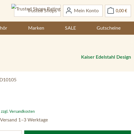
War
Trusted Shops
Mein Konto
0,00 €
hör
Marken
SALE
Gutscheine
Kaiser Edelstahl Design
D10105
:
. zzgl. Versandkosten
 Versand 1–3 Werktage