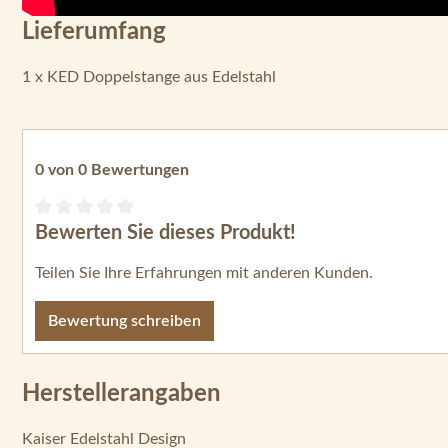
Lieferumfang
1 x KED Doppelstange aus Edelstahl
0 von 0 Bewertungen
Bewerten Sie dieses Produkt!
Durchschnittliche Bewertung von 0 von 5 Sternen
Teilen Sie Ihre Erfahrungen mit anderen Kunden.
Bewertung schreiben
Herstellerangaben
Kaiser Edelstahl Design