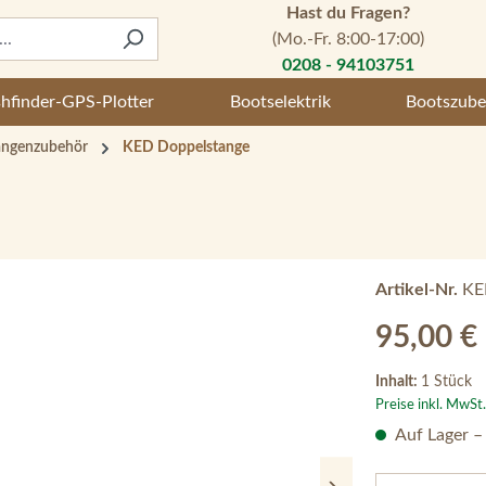
Hast du Fragen?
(Mo.-Fr. 8:00-17:00)
0208 - 94103751
shfinder-GPS-Plotter
Bootselektrik
Bootszube
angenzubehör
KED Doppelstange
Artikel-Nr.
KE
Regulärer Preis
95,00 €
Inhalt:
1 Stück
Preise inkl. MwSt
Auf Lager –