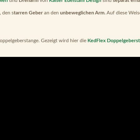
len
und
Dreharm
von
Kaiser Edelstahl Design
sind
separat erhä
, den s
tarren Geber
an den
unbeweglichen Arm
. Auf diese Wei
Doppelgeberstange. Gezeigt wird hier die
KedFlex Doppelgebers