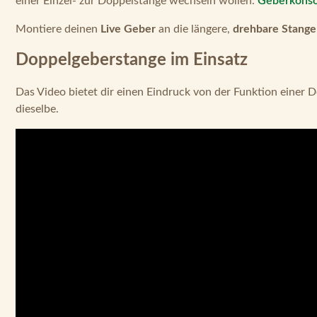
einer Einzel- zur Doppelstange wechseln wollen.
Geberkonso
Montiere deinen
Live Geber
an die längere,
drehbare Stange
Doppelgeberstange im Einsatz
Das Video bietet dir einen Eindruck von der Funktion einer 
dieselbe.