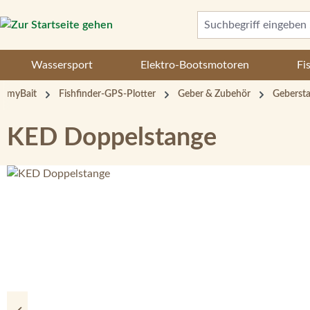
 Hauptinhalt springen
Zur Suche springen
Zur Hauptnavigation springen
Wassersport
Elektro-Bootsmotoren
Fi
myBait
Fishfinder-GPS-Plotter
Geber & Zubehör
Geberst
KED Doppelstange
Bildergalerie überspringen