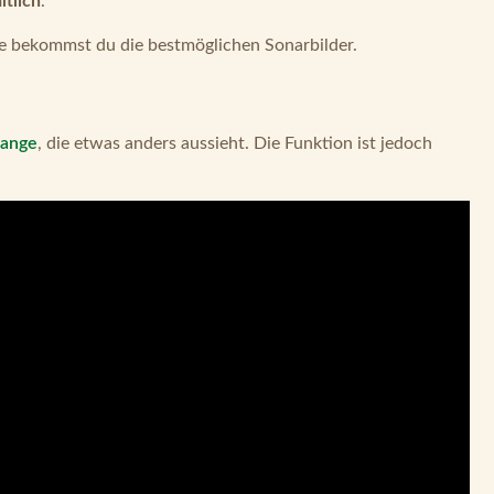
ltlich
.
se bekommst du die bestmöglichen Sonarbilder.
tange
, die etwas anders aussieht. Die Funktion ist jedoch