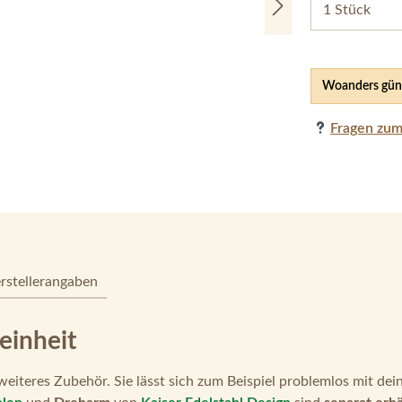
Woanders güns
Fragen zum
rstellerangaben
inheit
eiteres Zubehör. Sie lässt sich zum Beispiel problemlos mit dei