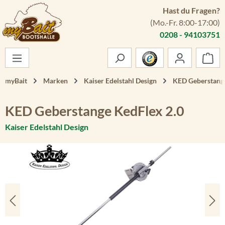
Hast du Fragen?
Zum Hauptinhalt springen
(Mo.-Fr. 8:00-17:00)
0208 - 94103751
War
myBait
Marken
Kaiser Edelstahl Design
KED Geberstang
KED Geberstange KedFlex 2.0
Kaiser Edelstahl Design
Bildergalerie überspringen