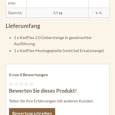
ärke:
Gewicht:
3,5 kg
k. A.
Lieferumfang
1 x KedFlex 2.0 Geberstange in gewünschter
Ausführung
1 x KedFlex Montageplatte (nicht bei Ersatzstange)
0 von 0 Bewertungen
Bewerten Sie dieses Produkt!
Durchschnittliche Bewertung von 0 von 5 Sternen
Teilen Sie Ihre Erfahrungen mit anderen Kunden.
Bewertung schreiben