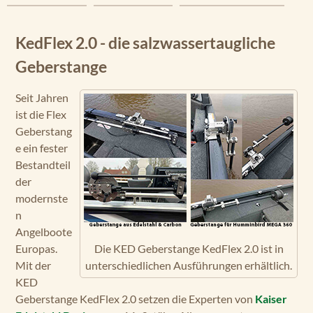
KedFlex 2.0 - die salzwassertaugliche
Geberstange
Seit Jahren
ist die Flex
Geberstang
e ein fester
Bestandteil
der
modernste
n
Angelboote
Europas.
Die KED Geberstange KedFlex 2.0 ist in
Mit der
unterschiedlichen Ausführungen erhältlich.
KED
Geberstange KedFlex 2.0 setzen die Experten von
Kaiser