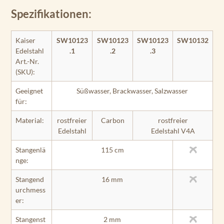
Spezifikationen:
Kaiser
SW10123
SW10123
SW10123
SW10132
Edelstahl
.1
.2
.3
Art.-Nr.
(SKU):
Geeignet
Süßwasser, Brackwasser, Salzwasser
für:
Material:
rostfreier
Carbon
rostfreier
Edelstahl
Edelstahl V4A
Stangenlä
115 cm
nge:
Stangend
16 mm
urchmess
er:
Stangenst
2 mm