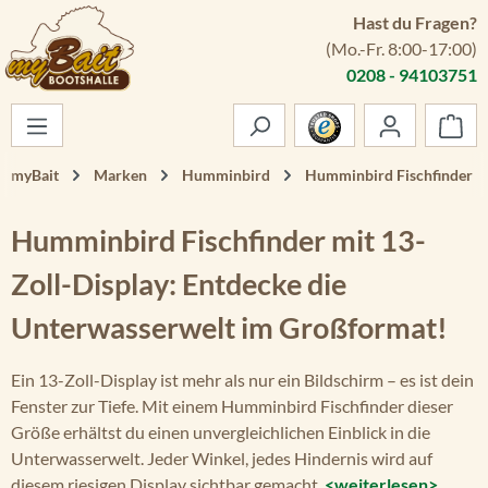
Hast du Fragen?
Zum Hauptinhalt springen
(Mo.-Fr. 8:00-17:00)
0208 - 94103751
War
myBait
Marken
Humminbird
Humminbird Fischfinder
Humminbird Fischfinder mit 13-
Zoll-Display: Entdecke die
Unterwasserwelt im Großformat!
Ein 13-Zoll-Display ist mehr als nur ein Bildschirm – es ist dein
Fenster zur Tiefe. Mit einem Humminbird Fischfinder dieser
Größe erhältst du einen unvergleichlichen Einblick in die
Unterwasserwelt. Jeder Winkel, jedes Hindernis wird auf
diesem riesigen Display sichtbar gemacht.
<weiterlesen>