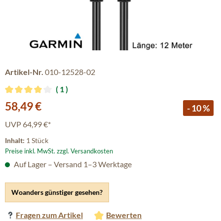
Artikel-Nr.
010-12528-02
1
Durchschnittliche Bewertung von 4 von 5 Sternen
Verkaufspreis:
58,49 €
- 10 %
UVP
64,99 €*
Inhalt:
1 Stück
Preise inkl. MwSt. zzgl. Versandkosten
Auf Lager – Versand 1–3 Werktage
Woanders günstiger gesehen?
Fragen zum Artikel
Bewerten