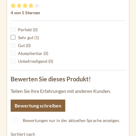
GPSMAP 1222
Durchschnittliche Bewertung von 4 von 5 Sternen
4 von 5 Sternen
GPSMAP 1223
GPSMAP 1222
Perfekt (0)
Touch
Sehr gut (1)
GPSMAP 1222xsv
Gut (0)
Akzeptierbar (0)
GPSMAP 1223xsv
Unbefriedigend (0)
GPSMAP 4008
Bewerten Sie dieses Produkt!
GPSMAP 4010
Teilen Sie Ihre Erfahrungen mit anderen Kunden.
GPSMAP 4012
GPSMAP 5008
Bewertung schreiben
GPSMAP 5012
Bewertungen nur in der aktuellen Sprache anzeigen.
GPSMAP 5015
Sortiert nach