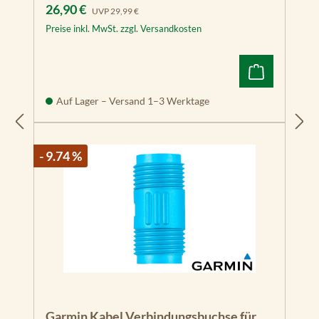
Verkaufspreis:
Regulärer Preis:
26,90 €
GPSMAP 8008
UVP
29,99 €
MFD
Preise inkl. MwSt. zzgl. Versandkosten
GPSMAP 8012
MFD
GPSMAP 8015
Auf Lager – Versand 1–3 Werktage
MFD
GPSMAP 820
- 9.74 %
GPSMAP 820xs
GPSMAP 922
GPSMAP 923
GPSMAP 922xs
GPSMAP 923xsv
GMS 10 Marine
Garmin Kabel Verbindungsbuchse für