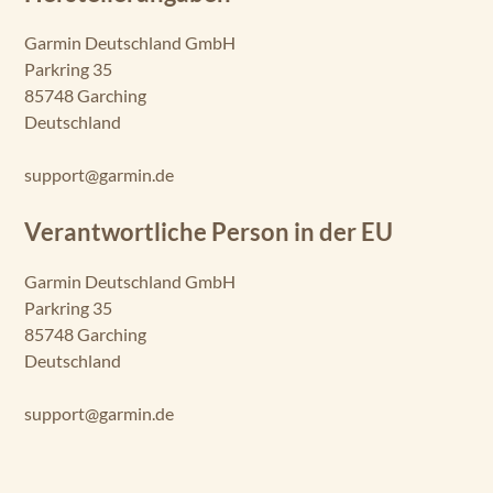
GPSMAP 8412
Garmin Deutschland GmbH
Parkring 35
GPSMAP 8412xsv
85748 Garching
GPSMAP 8416
Deutschland
GPSMAP 8416xsv
support@garmin.de
GPSMAP 8417
MFD
Verantwortliche Person in der EU
GPSMAP 8422
Garmin Deutschland GmbH
MFD
Parkring 35
85748 Garching
GPSMAP 8424
MFD
Deutschland
GPSMAP 1020
support@garmin.de
GPSMAP 1020xs
GPSMAP 527