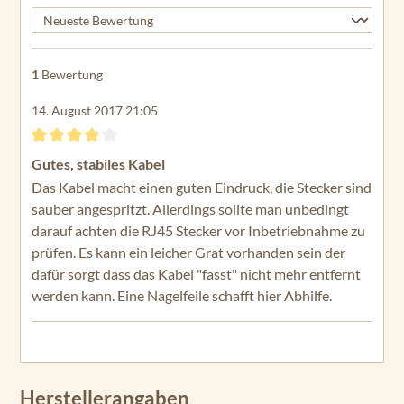
GPSMAP 7407
GPSMAP 7407xsv
1
Bewertung
GPSMAP 7408
14. August 2017 21:05
GPSMAP 7408xsv
GPSMAP 7410
Bewertung mit 4 von 5 Sternen
Gutes, stabiles Kabel
GPSMAP 7410xsv
Das Kabel macht einen guten Eindruck, die Stecker sind
sauber angespritzt. Allerdings sollte man unbedingt
GPSMAP 7412
darauf achten die RJ45 Stecker vor Inbetriebnahme zu
prüfen. Es kann ein leicher Grat vorhanden sein der
GPSMAP 7412xsv
dafür sorgt dass das Kabel "fasst" nicht mehr entfernt
GPSMAP 7416
werden kann. Eine Nagelfeile schafft hier Abhilfe.
GPSMAP 7416xsv
GPSMAP 8410
GPSMAP 8410xsv
Herstellerangaben