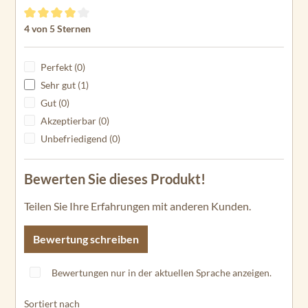
GPSMAP 1222
Durchschnittliche Bewertung von 4 von 5 Sternen
4 von 5 Sternen
GPSMAP 1223
GPSMAP 1222
Perfekt (0)
Touch
Sehr gut (1)
GPSMAP 1222xsv
Gut (0)
Akzeptierbar (0)
GPSMAP 1223xsv
Unbefriedigend (0)
GPSMAP 4008
Bewerten Sie dieses Produkt!
GPSMAP 4010
Teilen Sie Ihre Erfahrungen mit anderen Kunden.
GPSMAP 4012
GPSMAP 5008
Bewertung schreiben
GPSMAP 5012
Bewertungen nur in der aktuellen Sprache anzeigen.
GPSMAP 5015
Sortiert nach