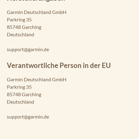
GPSMAP 8412
Garmin Deutschland GmbH
Parkring 35
GPSMAP 8412xsv
85748 Garching
GPSMAP 8416
Deutschland
GPSMAP 8416xsv
support@garmin.de
GPSMAP 8417
MFD
Verantwortliche Person in der EU
GPSMAP 8422
Garmin Deutschland GmbH
MFD
Parkring 35
85748 Garching
GPSMAP 8424
MFD
Deutschland
GPSMAP 1020
support@garmin.de
GPSMAP 1020xs
GPSMAP 527