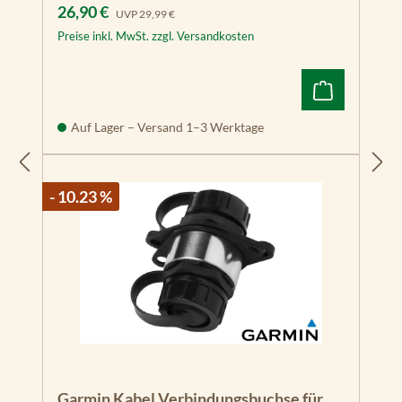
Verkaufspreis:
Regulärer Preis:
26,90 €
GPSMAP 8008
UVP
29,99 €
MFD
Preise inkl. MwSt. zzgl. Versandkosten
GPSMAP 8012
MFD
GPSMAP 8015
Auf Lager – Versand 1–3 Werktage
MFD
GPSMAP 820
- 10.23 %
GPSMAP 820xs
GPSMAP 922
GPSMAP 923
GPSMAP 922xs
GPSMAP 923xsv
GMS 10 Marine
Garmin Kabel Verbindungsbuchse für