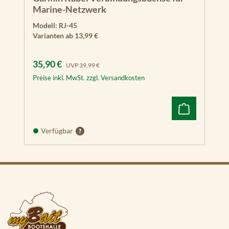
Netzwerk Switch
Marine-Netzwerk
FishFinder Modul
Modell:
RJ-45
GSD 22, ohne
Varianten ab
13,99 €
Geber
Garmin
Verkaufspreis:
Regulärer Preis:
35,90 €
UVP
39,99 €
Kartenleser
Preise inkl. MwSt. zzgl. Versandkosten
GVC 20
GVC 10
Verfügbar
GSD 24
GSD 25
GSD 26
Ultra High
Definition
Scanning Sonar
System