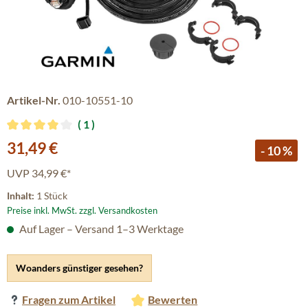
Artikel-Nr.
010-10551-10
1
Durchschnittliche Bewertung von 4 von 5 Sternen
Verkaufspreis:
31,49 €
- 10 %
UVP
34,99 €*
Inhalt:
1 Stück
Preise inkl. MwSt. zzgl. Versandkosten
Auf Lager – Versand 1–3 Werktage
Woanders günstiger gesehen?
Fragen zum Artikel
Bewerten