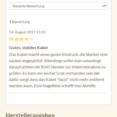
GPSMAP 7407
GPSMAP 7407xsv
1
Bewertung
GPSMAP 7408
14. August 2017 21:05
GPSMAP 7408xsv
GPSMAP 7410
Bewertung mit 4 von 5 Sternen
Gutes, stabiles Kabel
GPSMAP 7410xsv
Das Kabel macht einen guten Eindruck, die Stecker sind
sauber angespritzt. Allerdings sollte man unbedingt
GPSMAP 7412
darauf achten die RJ45 Stecker vor Inbetriebnahme zu
prüfen. Es kann ein leicher Grat vorhanden sein der
GPSMAP 7412xsv
dafür sorgt dass das Kabel "fasst" nicht mehr entfernt
GPSMAP 7416
werden kann. Eine Nagelfeile schafft hier Abhilfe.
GPSMAP 7416xsv
GPSMAP 8410
GPSMAP 8410xsv
Herstellerangaben