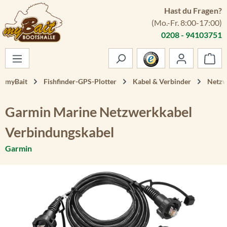
Hast du Fragen?
Zum Hauptinhalt springen
(Mo.-Fr. 8:00-17:00)
0208 - 94103751
War
myBait
Fishfinder-GPS-Plotter
Kabel & Verbinder
Netzw
Garmin Marine Netzwerkkabel
Verbindungskabel
Garmin
Bildergalerie überspringen