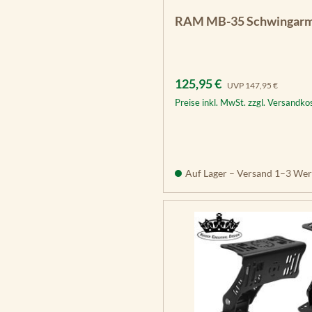
RAM MB-35 Schwingarm
Verkaufspreis:
Regulärer Preis:
125,95 €
UVP
147,95 €
Preise inkl. MwSt. zzgl. Versandko
Auf Lager – Versand 1–3 Wer