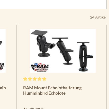
24 Artikel
Durchschnittliche Bewertung von 5 von 5 Sterne
min-
RAM Mount Echolothalterung
Humminbird Echolote