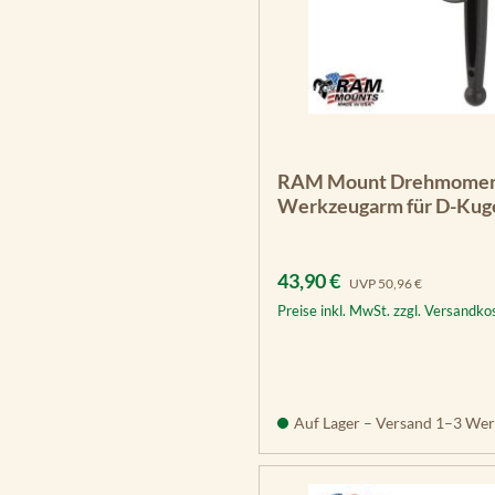
RAM Mount Drehmomen
Werkzeugarm für D-Kug
Verkaufspreis:
Regulärer Preis:
43,90 €
UVP
50,96 €
Preise inkl. MwSt. zzgl. Versandko
Auf Lager – Versand 1–3 Wer