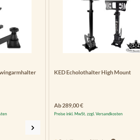
wingarmhalter
KED Echolothalter High Mount
Regulärer Preis:
Ab
289,00 €
sten
Preise inkl. MwSt. zzgl. Versandkosten