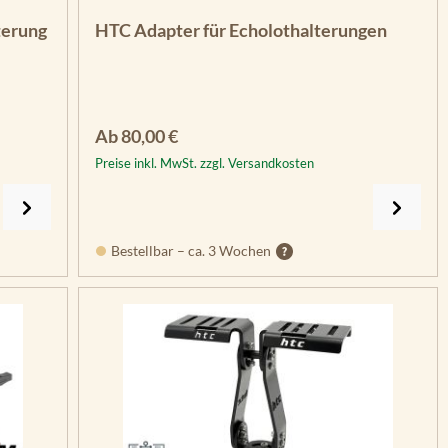
n 5 Sternen
terung
HTC Adapter für Echolothalterungen
Regulärer Preis:
Ab
80,00 €
Preise inkl. MwSt. zzgl. Versandkosten
Bestellbar – ca. 3 Wochen