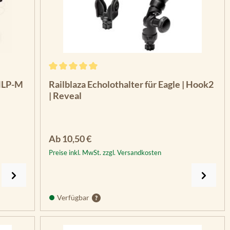
Durchschnittliche Bewertung von 5 von 5 Sterne
0HLP-M
Railblaza Echolothalter für Eagle | Hook2
| Reveal
Regulärer Preis:
Ab
10,50 €
Preise inkl. MwSt. zzgl. Versandkosten
Verfügbar