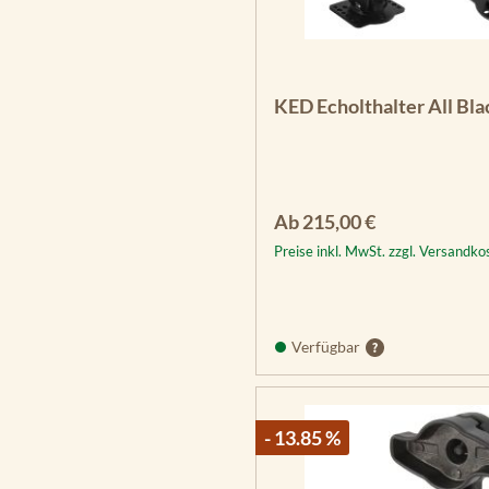
KED Echolthalter All Bla
Regulärer Preis:
Ab
215,00 €
Preise inkl. MwSt. zzgl. Versandko
Verfügbar
- 13.85 %