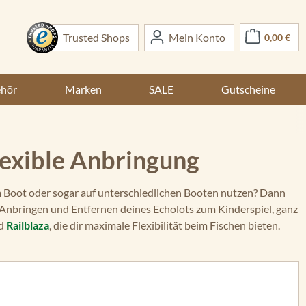
War
Trusted Shops
Mein Konto
0,00 €
ehör
Marken
SALE
Gutscheine
lexible Anbringung
m Boot oder sogar auf unterschiedlichen Booten nutzen? Dann
Anbringen und Entfernen deines Echolots zum Kinderspiel, ganz
d
Railblaza
, die dir maximale Flexibilität beim Fischen bieten.