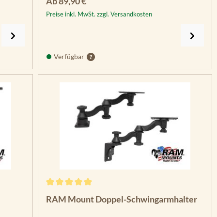
Regulärer Preis:
Ab
89,90 €
Preise inkl. MwSt. zzgl. Versandkosten
Verfügbar
n 5 Sternen
Durchschnittliche Bewertung von 5 von 5 Sterne
RAM Mount Doppel-Schwingarmhalter