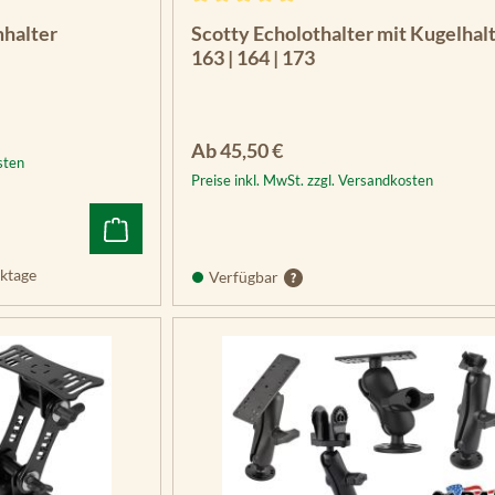
Durchschnittliche Bewertung von 5 vo
halter
Scotty Echolothalter mit Kugelhal
163 | 164 | 173
Regulärer Preis:
Ab
45,50 €
sten
Preise inkl. MwSt. zzgl. Versandkosten
ktage
Verfügbar