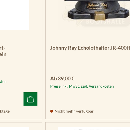
t-
Johnny Ray Echolothalter JR-40
eln
Regulärer Preis:
Ab
39,00 €
sten
Preise inkl. MwSt. zzgl. Versandkosten
ktage
Nicht mehr verfügbar