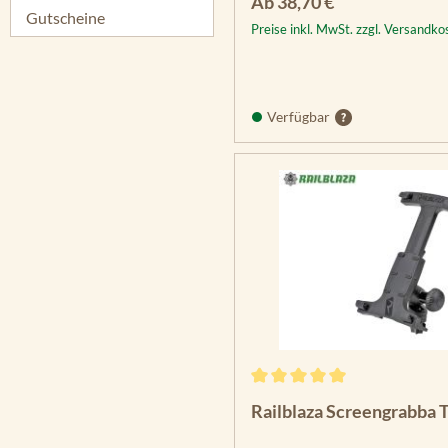
Regulärer Preis:
Ab
38,70 €
Gutscheine
Preise inkl. MwSt. zzgl. Versandko
Verfügbar
Durchschnittliche Bewertun
Railblaza Screengrabba 