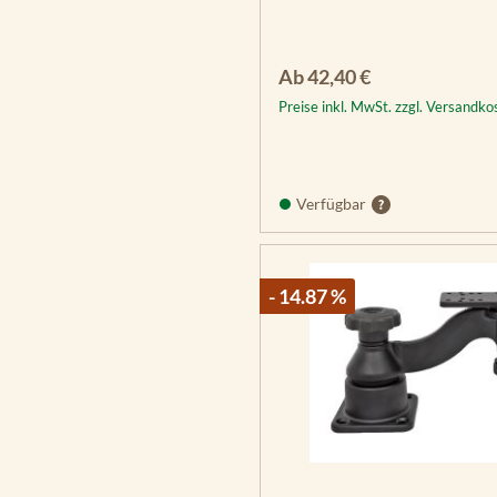
Regulärer Preis:
Ab
42,40 €
Preise inkl. MwSt. zzgl. Versandko
Verfügbar
- 14.87 %