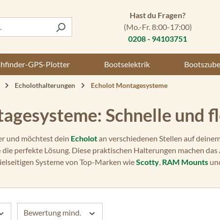
Hast du Fragen?
(Mo.-Fr. 8:00-17:00)
0208 - 94103751
shfinder-GPS-Plotter
Bootselektrik
Bootszub
Echolothalterungen
Echolot Montagesysteme
agesysteme: Schnelle und f
ler und möchtest dein
Echolot
an verschiedenen Stellen auf deine
e
die perfekte Lösung. Diese praktischen Halterungen machen das 
ielseitigen Systeme von Top-Marken wie
Scotty
,
RAM Mounts
un
Bewertung mind.