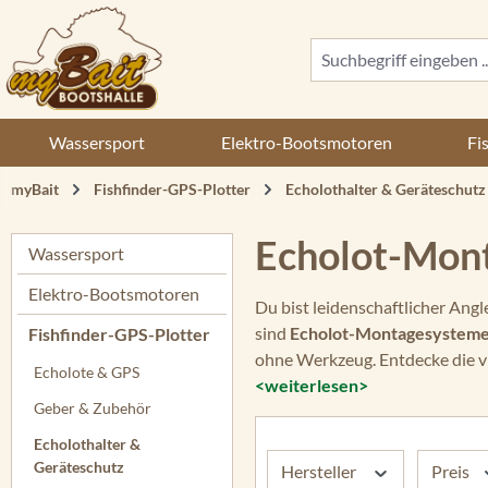
 Hauptinhalt springen
Zur Suche springen
Zur Hauptnavigation springen
Wassersport
Elektro-Bootsmotoren
Fi
myBait
Fishfinder-GPS-Plotter
Echolothalter & Geräteschutz
Echolot-Mont
Wassersport
Elektro-Bootsmotoren
Du bist leidenschaftlicher Ang
sind
Echolot-Montagesystem
Fishfinder-GPS-Plotter
ohne Werkzeug. Entdecke die v
Echolote & GPS
<weiterlesen>
Geber & Zubehör
Echolothalter &
Geräteschutz
Hersteller
Preis