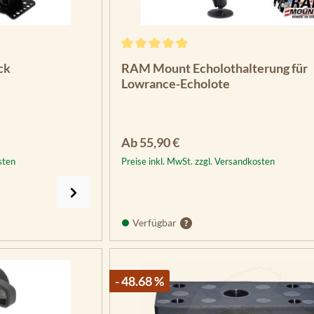
Durchschnittliche Bewertung von 5 vo
ck
RAM Mount Echolothalterung für
Lowrance-Echolote
Regulärer Preis:
Ab
55,90 €
sten
Preise inkl. MwSt. zzgl. Versandkosten
Verfügbar
- 48.68 %