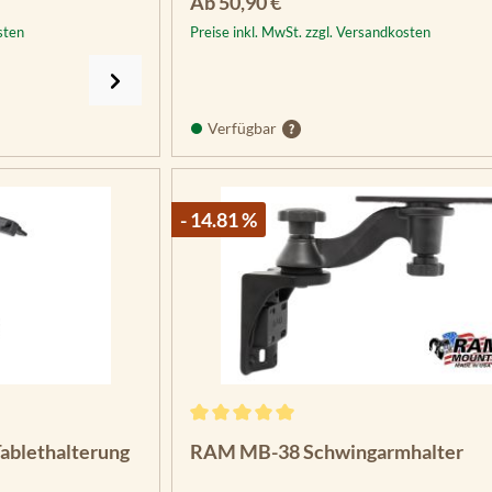
Regulärer Preis:
Ab
50,90 €
sten
Preise inkl. MwSt. zzgl. Versandkosten
Verfügbar
- 14.81 %
g von 5 von 5 Sternen
Durchschnittliche Bewertung von 5 vo
Tablethalterung
RAM MB-38 Schwingarmhalter