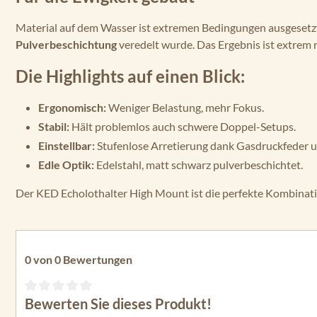
Material auf dem Wasser ist extremen Bedingungen ausgesetzt.
Pulverbeschichtung
veredelt wurde. Das Ergebnis ist extrem
Die Highlights auf einen Blick:
Ergonomisch:
Weniger Belastung, mehr Fokus.
Stabil:
Hält problemlos auch schwere Doppel-Setups.
Einstellbar:
Stufenlose Arretierung dank Gasdruckfeder u
Edle Optik:
Edelstahl, matt schwarz pulverbeschichtet.
Der KED Echolothalter High Mount ist die perfekte Kombinatio
0 von 0 Bewertungen
Bewerten Sie dieses Produkt!
Durchschnittliche Bewertung von 0 von 5 Sternen