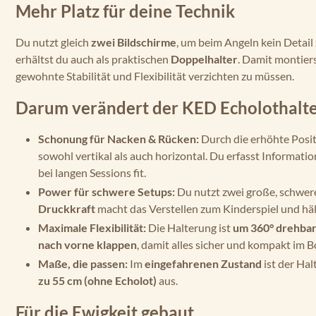
Mehr Platz für deine Technik
Du nutzt gleich
zwei Bildschirme
, um beim Angeln kein Detai
erhältst du auch als praktischen
Doppelhalter
. Damit montier
gewohnte Stabilität und Flexibilität verzichten zu müssen.
Darum verändert der KED Echolothalte
Schonung für Nacken & Rücken:
Durch die erhöhte Posit
sowohl vertikal als auch horizontal. Du erfasst Informati
bei langen Sessions fit.
Power für schwere Setups:
Du nutzt zwei große, schwere
Druckkraft
macht das Verstellen zum Kinderspiel und hält
Maximale Flexibilität:
Die Halterung ist
um 360° drehba
nach vorne klappen
, damit alles sicher und kompakt im Bo
Maße, die passen:
Im
eingefahrenen Zustand
ist der Hal
zu 55 cm (ohne Echolot)
aus.
Für die Ewigkeit gebaut