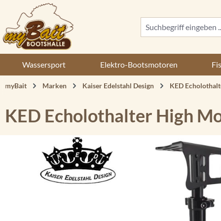
 Hauptinhalt springen
Zur Suche springen
Zur Hauptnavigation springen
Wassersport
Elektro-Bootsmotoren
Fi
myBait
Marken
Kaiser Edelstahl Design
KED Echolothal
KED Echolothalter High M
Bildergalerie überspringen