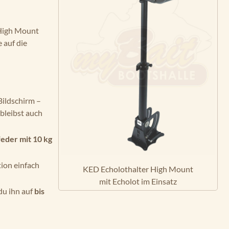
 High Mount
 auf die
Bildschirm –
 bleibst auch
eder mit 10 kg
tion einfach
KED Echolothalter High Mount
mit Echolot im Einsatz
 du ihn auf
bis