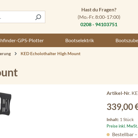
Hast du Fragen?
(Mo.-Fr. 8:00-17:00)
0208 - 94103751
shfinder-GPS-Plotter
Bootselektrik
Bootszub
terung
KED Echolothalter High Mount
ount
Artikel-Nr.
KE
Regulärer Preis
339,00 
Inhalt:
1 Stück
Preise inkl. MwSt
Bestellbar –