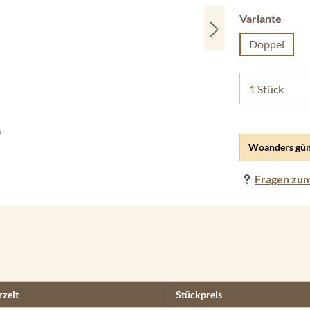
ausw
Variante
Doppel
Woanders gün
Fragen zum
rzeit
Stückpreis