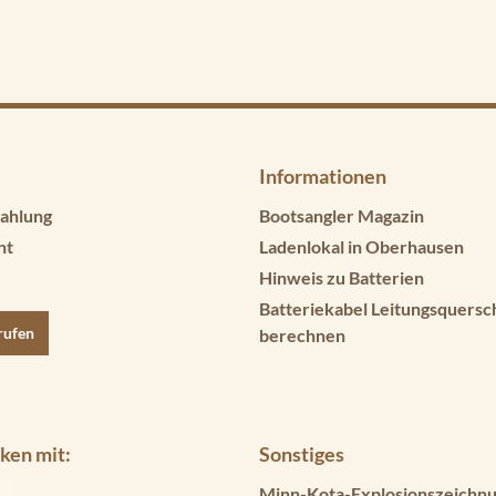
Informationen
ahlung
Bootsangler Magazin
ht
Ladenlokal in Oberhausen
Hinweis zu Batterien
Batteriekabel Leitungsquersc
rufen
berechnen
ken mit:
Sonstiges
Minn-Kota-Explosionszeichnu