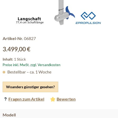
Artikel-Nr.
06827
Regulärer Preis:
3.499,00 €
Inhalt:
1 Stück
Preise inkl. MwSt. zzgl. Versandkosten
Bestellbar – ca. 1 Woche
Woanders günstiger gesehen?
Fragen zum Artikel
Bewerten
auswählen
Modell