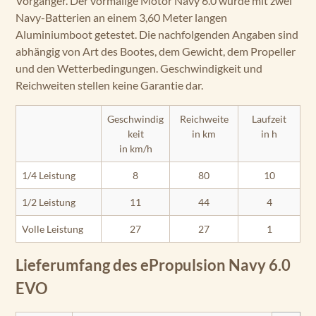
Vorgänger. Der vormalige Motor Navy 6.0 wurde mit zwei
Navy-Batterien an einem 3,60 Meter langen
Aluminiumboot getestet. Die nachfolgenden Angaben sind
abhängig von Art des Bootes, dem Gewicht, dem Propeller
und den Wetterbedingungen. Geschwindigkeit und
Reichweiten stellen keine Garantie dar.
Geschwindig
Reichweite
Laufzeit
keit
in km
in h
in km/h
1/4 Leistung
8
80
10
1/2 Leistung
11
44
4
Volle Leistung
27
27
1
Lieferumfang des ePropulsion Navy 6.0
EVO