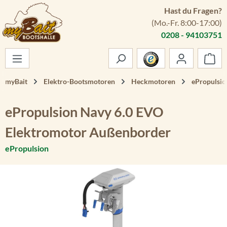
Hast du Fragen?
Zum Hauptinhalt springen
(Mo.-Fr. 8:00-17:00)
0208 - 94103751
War
myBait
Elektro-Bootsmotoren
Heckmotoren
ePropulsio
ePropulsion Navy 6.0 EVO
Elektromotor Außenborder
ePropulsion
Bildergalerie überspringen