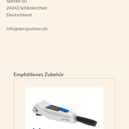
Söhren 50
24243 Schönkirchen
Deutschland
info@epropulsion.de
Produktgalerie überspringen
Empfohlenes Zubehör