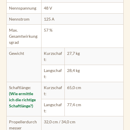
Nennspannung
48 V
Nennstrom
125 A
Max.
57 %
Gesamtwirkung
sgrad
Gewicht
Kurzschaf
27,7 kg
t:
Langschaf
28,4 kg
t:
Schaftlänge:
Kurzschaf
65,0 cm
(Wie ermittle
t:
ich die richtige
Langschaf
77,4 cm
Schaftlänge?)
t:
Propellerdurch
32,0 cm / 34,0 cm
messer