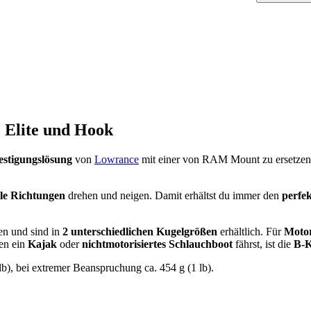
Elite und Hook
estigungslösung
von
Lowrance
mit einer von RAM Mount zu ersetzen
lle Richtungen
drehen und neigen. Damit erhältst du immer den
perfe
en und sind in
2 unterschiedlichen Kugelgrößen
erhältlich. Für
Moto
en ein
Kajak
oder
nichtmotorisiertes Schlauchboot
fährst, ist die
B-K
b), bei extremer Beanspruchung ca. 454 g (1 lb).