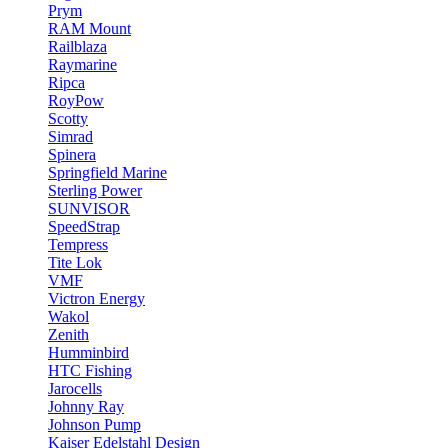
Prym
RAM Mount
Railblaza
Raymarine
Ripca
RoyPow
Scotty
Simrad
Spinera
Springfield Marine
Sterling Power
SUNVISOR
SpeedStrap
Tempress
Tite Lok
VMF
Victron Energy
Wakol
Zenith
Humminbird
HTC Fishing
Jarocells
Johnny Ray
Johnson Pump
Kaiser Edelstahl Design