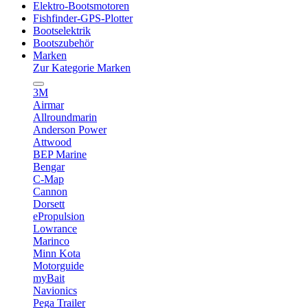
Elektro-Bootsmotoren
Fishfinder-GPS-Plotter
Bootselektrik
Bootszubehör
Marken
Zur Kategorie Marken
3M
Airmar
Allroundmarin
Anderson Power
Attwood
BEP Marine
Bengar
C-Map
Cannon
Dorsett
ePropulsion
Lowrance
Marinco
Minn Kota
Motorguide
myBait
Navionics
Pega Trailer