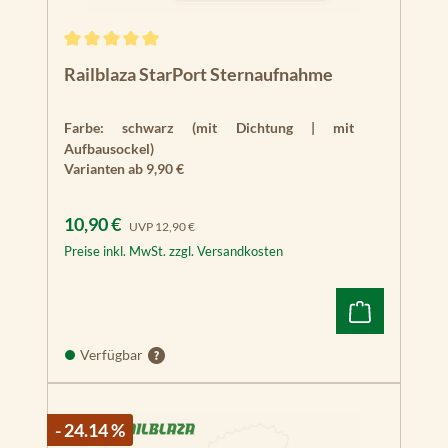
Durchschnittliche Bewertung von 5 von 5 Sternen
Railblaza StarPort Sternaufnahme
Farbe:
schwarz (mit Dichtung | mit
Aufbausockel)
Varianten ab
9,90 €
Verkaufspreis:
Regulärer Preis:
10,90 €
UVP
12,90 €
Preise inkl. MwSt. zzgl. Versandkosten
Verfügbar
- 24.14 %