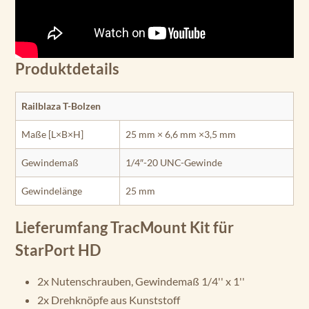
Produktdetails
Railblaza T-Bolzen
Maße [L×B×H]
25 mm × 6,6 mm ×3,5 mm
Gewindemaß
1/4″-20 UNC-Gewinde
Gewindelänge
25 mm
Lieferumfang TracMount Kit für
StarPort HD
2x Nutenschrauben, Gewindemaß 1/4'' x 1''
2x Drehknöpfe aus Kunststoff