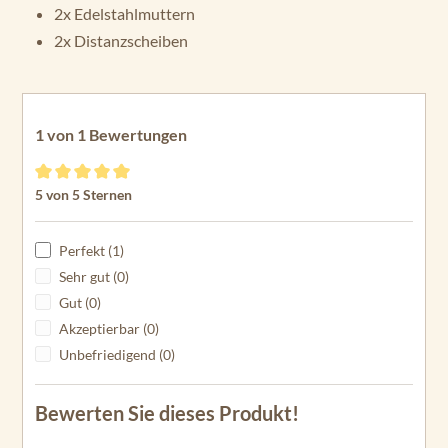
2x Edelstahlmuttern
2x Distanzscheiben
1 von 1 Bewertungen
Durchschnittliche Bewertung von 5 von 5 Sternen
5 von 5 Sternen
Perfekt (1)
Sehr gut (0)
Gut (0)
Akzeptierbar (0)
Unbefriedigend (0)
Bewerten Sie dieses Produkt!