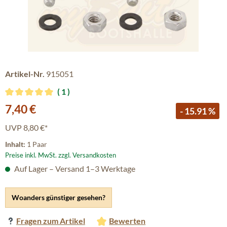
Artikel-Nr.
915051
1
Durchschnittliche Bewertung von 5 von 5 Sternen
Verkaufspreis:
7,40 €
- 15.91 %
UVP
8,80 €*
Inhalt:
1 Paar
Preise inkl. MwSt. zzgl. Versandkosten
Auf Lager – Versand 1–3 Werktage
Woanders günstiger gesehen?
Fragen zum Artikel
Bewerten