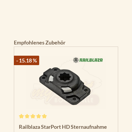
Produktgalerie überspringen
Empfohlenes Zubehör
- 15.18 %
Durchschnittliche Bewertung von 5 von 5 Sternen
Railblaza StarPort HD Sternaufnahme