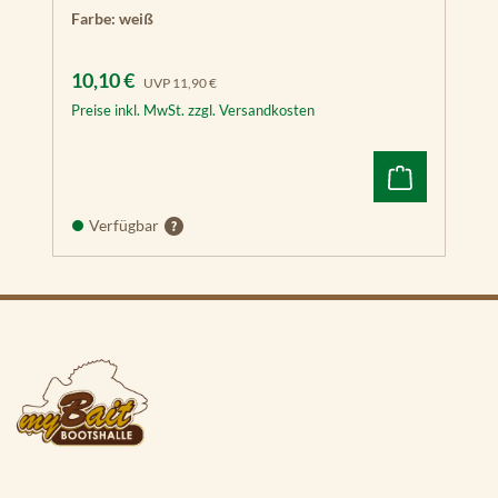
Farbe:
weiß
Verkaufspreis:
Regulärer Preis:
10,10 €
UVP
11,90 €
Preise inkl. MwSt. zzgl. Versandkosten
Verfügbar