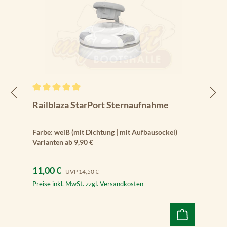
Durchschnittliche Bewertung von 5 von 5 Sternen
Railblaza StarPort Sternaufnahme
Farbe:
weiß (mit Dichtung | mit Aufbausockel)
Varianten ab
9,90 €
Verkaufspreis:
Regulärer Preis:
11,00 €
UVP
14,50 €
Preise inkl. MwSt. zzgl. Versandkosten