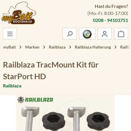
Hast du Fragen?
Zum Hauptinhalt springen
(Mo.-Fr. 8:00-17:00)
0208 - 94103751
War
myBait
Marken
Railblaza
Railblaza Halterung
Railb
Railblaza TracMount Kit für
StarPort HD
Railblaza
Bildergalerie überspringen