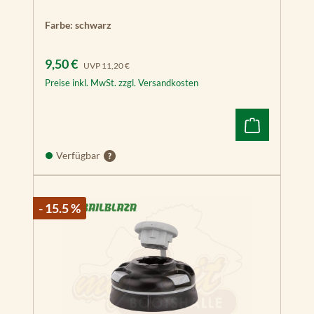
Farbe:
schwarz
Verkaufspreis:
Regulärer Preis:
9,50 €
UVP
11,20 €
Preise inkl. MwSt. zzgl. Versandkosten
Verfügbar
- 15.5 %