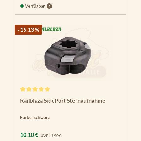
Verfügbar
- 15.13 %
Durchschnittliche Bewertung von 5 von 5 Sternen
Railblaza SidePort Sternaufnahme
Farbe:
schwarz
Verkaufspreis:
Regulärer Preis:
10,10 €
UVP
11,90 €