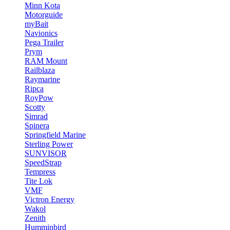
Minn Kota
Motorguide
myBait
Navionics
Pega Trailer
Prym
RAM Mount
Railblaza
Raymarine
Ripca
RoyPow
Scotty
Simrad
Spinera
Springfield Marine
Sterling Power
SUNVISOR
SpeedStrap
Tempress
Tite Lok
VMF
Victron Energy
Wakol
Zenith
Humminbird