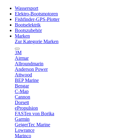
Wassersport
Elektro-Bootsmotoren
Fishfinder-GPS-Plotter
Bootselektrik
Bootszubehör
Marken
Zur Kategorie Marken
3M
Airmar
Allroundmarin
Anderson Power
Attwood
BEP Marine
Bengar
C-Map
Cannon
Dorsett
ePropulsion
FASTen von Borika
Garmin
GeigerTec Marine
Lowrance
Marinco