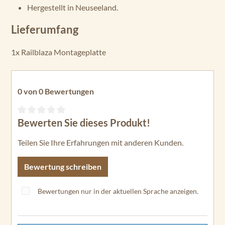
Hergestellt in Neuseeland.
Lieferumfang
1x Railblaza Montageplatte
0 von 0 Bewertungen
Bewerten Sie dieses Produkt!
Durchschnittliche Bewertung von 0 von 5 Sternen
Teilen Sie Ihre Erfahrungen mit anderen Kunden.
Bewertung schreiben
Bewertungen nur in der aktuellen Sprache anzeigen.