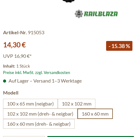
Artikel-Nr.
915053
Verkaufspreis:
14,30 €
- 15.38 %
UVP
16,90 €*
Inhalt:
1 Stück
Preise inkl. MwSt. zzgl. Versandkosten
Auf Lager – Versand 1–3 Werktage
auswählen
Modell
100 x 65 mm (neigbar)
102 x 102 mm
102 x 102 mm (dreh- & neigbar)
160 x 60 mm
160 x 60 mm (dreh- & neigbar)