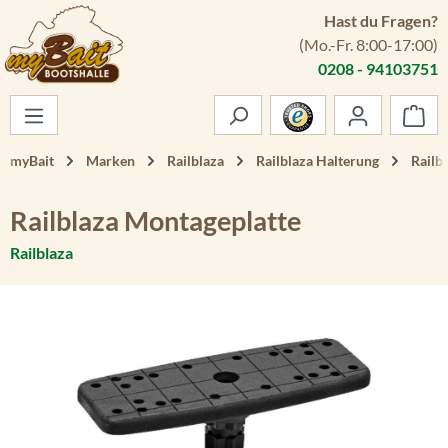
Hast du Fragen?
Zum Hauptinhalt springen
(Mo.-Fr. 8:00-17:00)
0208 - 94103751
War
myBait
Marken
Railblaza
Railblaza Halterung
Railb
Railblaza Montageplatte
Railblaza
Bildergalerie überspringen