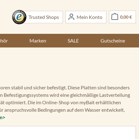
War
Trusted Shops
Mein Konto
0,00 €
ehör
Marken
SALE
Gutscheine
ren stabil und sicher befestigt. Diese Platten sind besonders
n Befestigungssystems wird eine gleichmäßige Lastverteilung
tät optimiert. Die im Online-Shop von myBait erhältlichen
für anspruchsvolle Bedingungen auf dem Wasser entwickelt,
en>