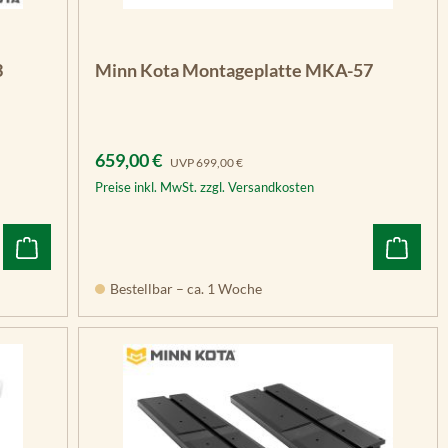
n 5 Sternen
3
Minn Kota Montageplatte MKA-57
Verkaufspreis:
Regulärer Preis:
659,00 €
UVP
699,00 €
Preise inkl. MwSt. zzgl. Versandkosten
Bestellbar – ca. 1 Woche