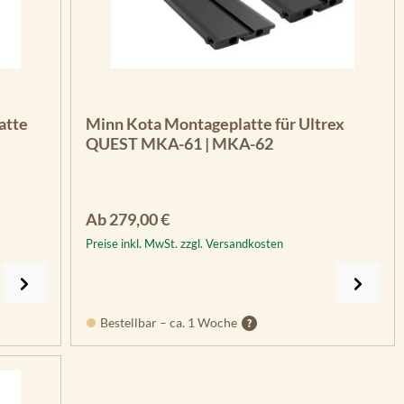
atte
Minn Kota Montageplatte für Ultrex
QUEST MKA-61 | MKA-62
Regulärer Preis:
Ab
279,00 €
Preise inkl. MwSt. zzgl. Versandkosten
Bestellbar – ca. 1 Woche