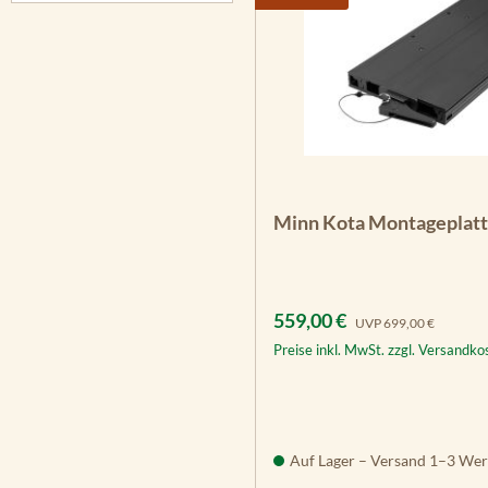
Minn Kota Montageplat
Verkaufspreis:
Regulärer Preis:
559,00 €
UVP
699,00 €
Preise inkl. MwSt. zzgl. Versandko
Auf Lager – Versand 1–3 Wer