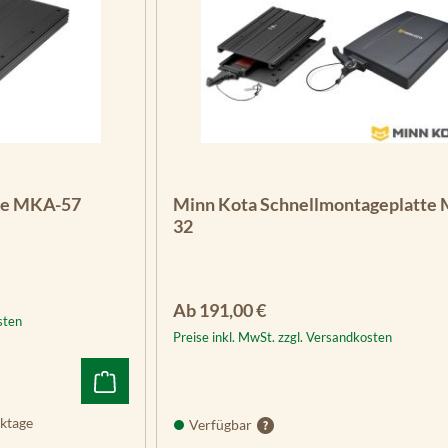
te MKA-57
Minn Kota Schnellmontageplatte
32
Regulärer Preis:
Ab
191,00 €
sten
Preise inkl. MwSt. zzgl. Versandkosten
ktage
Verfügbar