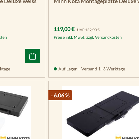
e Deluxe weiss
Minn Kota Montageplatte Deluxe 
Verkaufspreis:
Regulärer Preis:
119,00 €
UVP
129,00 €
sten
Preise inkl. MwSt. zzgl. Versandkosten
ktage
Auf Lager – Versand 1–3 Werktage
- 6.06 %