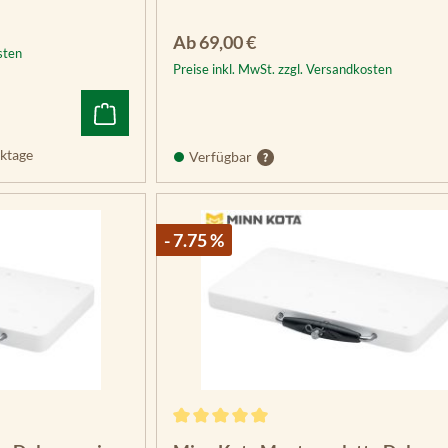
Regulärer Preis:
Ab
69,00 €
sten
Preise inkl. MwSt. zzgl. Versandkosten
ktage
Verfügbar
- 7.75 %
Durchschnittliche Bewertung von 5 vo