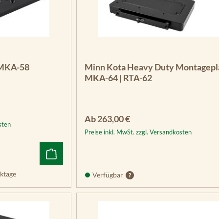
 MKA-58
Minn Kota Heavy Duty Montagepl
MKA-64 | RTA-62
Regulärer Preis:
Ab
263,00 €
sten
Preise inkl. MwSt. zzgl. Versandkosten
ktage
Verfügbar