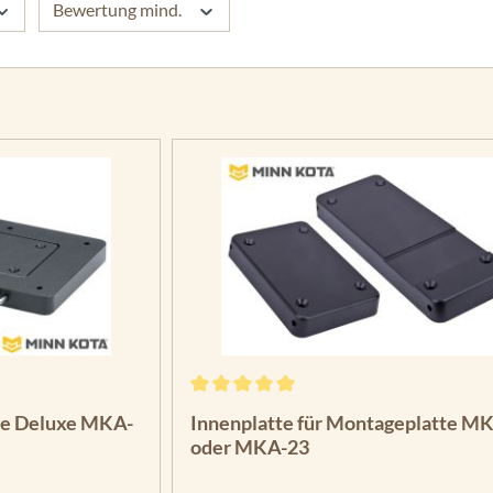
Bewertung mind.
g von 5 von 5 Sternen
Durchschnittliche Bewertung von 5 vo
te Deluxe MKA-
Innenplatte für Montageplatte M
oder MKA-23