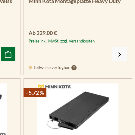
weiss
Minn Kota Montageplatte Heavy Duty
Regulärer Preis:
Ab
229,00 €
Preise inkl. MwSt. zzgl. Versandkosten
Teilweise verfügbar
- 5.72 %