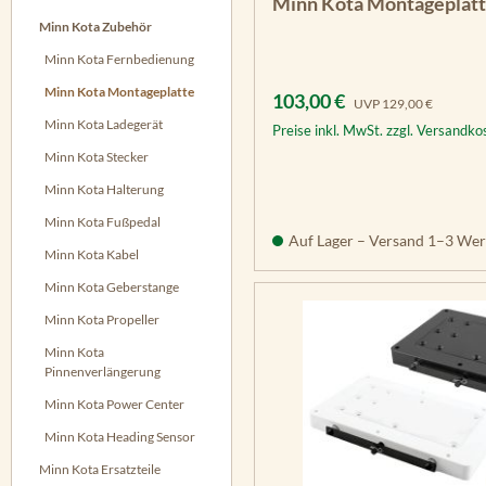
Minn Kota Montageplatt
Minn Kota Zubehör
Minn Kota Fernbedienung
Minn Kota Montageplatte
Verkaufspreis:
Regulärer Preis:
103,00 €
UVP
129,00 €
Minn Kota Ladegerät
Preise inkl. MwSt. zzgl. Versandko
Minn Kota Stecker
Minn Kota Halterung
Minn Kota Fußpedal
Auf Lager – Versand 1–3 Wer
Minn Kota Kabel
Minn Kota Geberstange
Minn Kota Propeller
Minn Kota
Pinnenverlängerung
Minn Kota Power Center
Minn Kota Heading Sensor
Minn Kota Ersatzteile