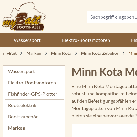
 Hauptinhalt springen
Zur Suche springen
Zur Hauptnavigation springen
Wassersport
Elektro-Bootsmotoren
Fi
myBait
Marken
Minn Kota
Minn Kota Zubehör
Minn
Minn Kota M
Wassersport
Elektro-Bootsmotoren
Eine Minn Kota Montageplatte i
robust und kompatibel mit ein
Fishfinder-GPS-Plotter
auf den Befestigungspfählen er
Bootselektrik
Montageplatten von Minn Kota b
bieten sie eine hervorragende B
Bootszubehör
Marken