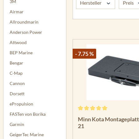
3M
Hersteller
Preis
Airmar
Allroundmarin
Anderson Power
Attwood
BEP Marine
- 7.75 %
Bengar
C-Map
Cannon
Dorsett
ePropulsion
FASTen von Borika
Durchschnittliche Bewertun
Minn Kota Montageplat
Garmin
21
GeigerTec Marine