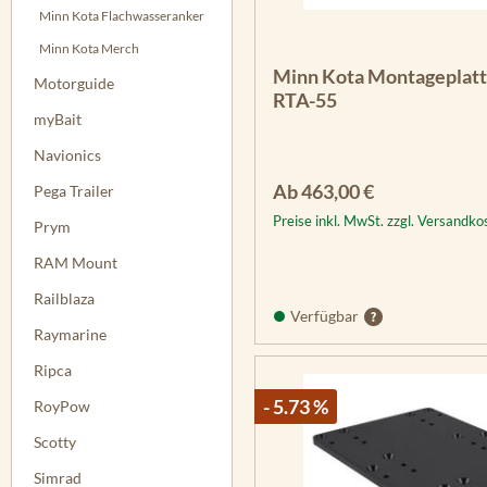
Minn Kota Flachwasseranker
Minn Kota Merch
Minn Kota Montageplatt
Motorguide
RTA-55
myBait
Navionics
Regulärer Preis:
Ab
463,00 €
Pega Trailer
Preise inkl. MwSt. zzgl. Versandko
Prym
RAM Mount
Railblaza
Verfügbar
Raymarine
Ripca
- 5.73 %
RoyPow
Scotty
Simrad