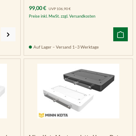
Verkaufspreis:
Regulärer Preis:
99,00 €
UVP
106,90 €
Preise inkl. MwSt. zzgl. Versandkosten
Auf Lager – Versand 1–3 Werktage
n 5 Sternen