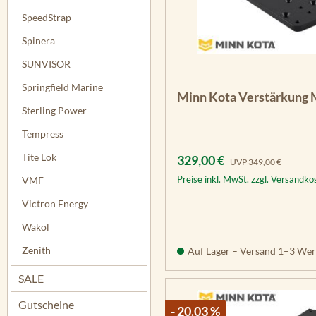
SpeedStrap
Spinera
SUNVISOR
Springfield Marine
Minn Kota Verstärkung
Sterling Power
Tempress
Tite Lok
Verkaufspreis:
Regulärer Preis:
329,00 €
UVP
349,00 €
Preise inkl. MwSt. zzgl. Versandko
VMF
Victron Energy
Wakol
Zenith
Auf Lager – Versand 1–3 Wer
SALE
Gutscheine
- 20.03 %