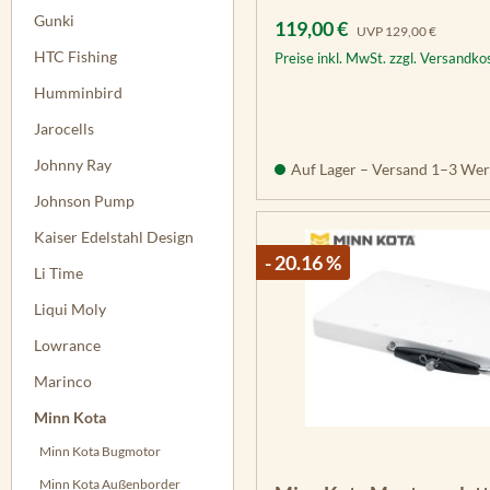
Gunki
Verkaufspreis:
Regulärer Preis:
119,00 €
UVP
129,00 €
HTC Fishing
Preise inkl. MwSt. zzgl. Versandko
Humminbird
Jarocells
Johnny Ray
Auf Lager – Versand 1–3 Wer
Johnson Pump
Kaiser Edelstahl Design
- 20.16 %
Li Time
Liqui Moly
Lowrance
Marinco
Minn Kota
Minn Kota Bugmotor
Minn Kota Außenborder