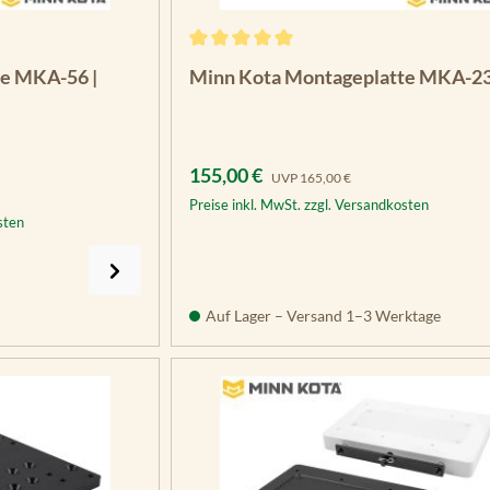
Durchschnittliche Bewertung von 5 vo
e MKA-56 |
Minn Kota Montageplatte MKA-2
Verkaufspreis:
Regulärer Preis:
155,00 €
UVP
165,00 €
Preise inkl. MwSt. zzgl. Versandkosten
sten
Auf Lager – Versand 1–3 Werktage