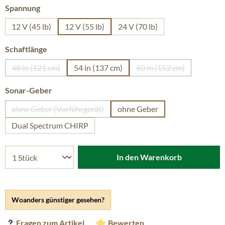
auswählen
Spannung
12 V (45 lb)
12 V (55 lb)
24 V (70 lb)
auswählen
Schaftlänge
48 in (121 cm)
54 in (137 cm)
60 in (152 cm)
(Diese Option ist zurzeit nicht verfügbar.)
(Diese Option ist zurz
auswählen
Sonar-Geber
ohne Geber (Vorführgerät)
ohne Geber
(Diese Option ist zurzeit nicht verfügbar.)
Dual Spectrum CHIRP
In den Warenkorb
Woanders günstiger gesehen?
Fragen zum Artikel
Bewerten