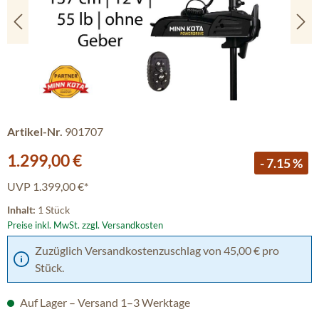
Artikel-Nr.
901707
Verkaufspreis:
1.299,00 €
- 7.15 %
UVP
1.399,00 €*
Inhalt:
1 Stück
Preise inkl. MwSt. zzgl. Versandkosten
Zuzüglich Versandkostenzuschlag von 45,00 € pro
Stück.
Auf Lager – Versand 1–3 Werktage