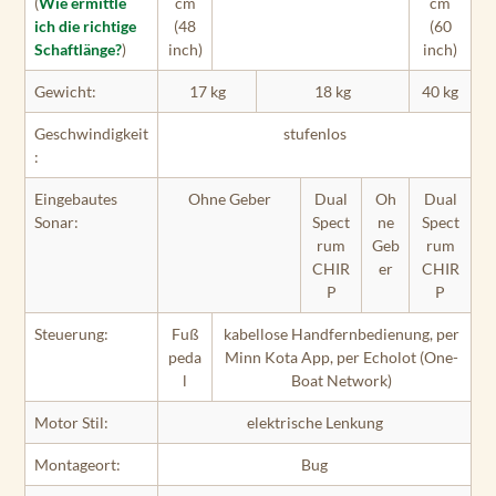
(
Wie ermittle
cm
cm
ich die richtige
(48
(60
Schaftlänge?
)
inch)
inch)
Gewicht:
17 kg
18 kg
40 kg
Geschwindigkeit
stufenlos
:
Eingebautes
Ohne Geber
Dual
Oh
Dual
Sonar:
Spect
ne
Spect
rum
Geb
rum
CHIR
er
CHIR
P
P
Steuerung:
Fuß
kabellose Handfernbedienung, per
peda
Minn Kota App, per Echolot (One-
l
Boat Network)
Motor Stil:
elektrische Lenkung
Montageort:
Bug