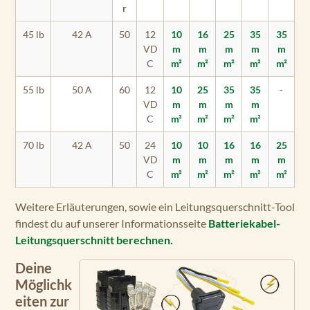
r
45 lb
42 A
50
12
10
16
25
35
35
VD
m
m
m
m
m
C
m²
m²
m²
m²
m²
55 lb
50 A
60
12
10
25
35
35
-
VD
m
m
m
m
C
m²
m²
m²
m²
70 lb
42 A
50
24
10
10
16
16
25
VD
m
m
m
m
m
C
m²
m²
m²
m²
m²
Weitere Erläuterungen, sowie ein Leitungsquerschnitt-Tool
findest du auf unserer Informationsseite
Batteriekabel-
Leitungsquerschnitt berechnen.
Deine
Möglichk
eiten zur