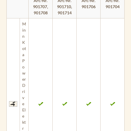
Art.-Nr.
Art.-Nr.
Art.-Nr.
Art.-Nr.
901707,
901710,
901706
901704
901708
901714
M
in
n
K
ot
a
P
o
w
er
D
ri
v
e
El
e
kt
r