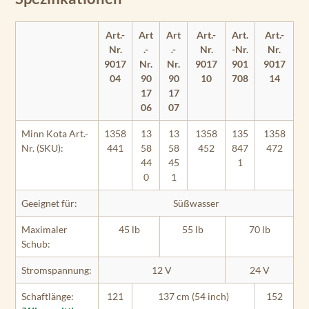
Art.-
Art
Art
Art.-
Art.
Art.-
Nr.
.-
.-
Nr.
-Nr.
Nr.
9017
Nr.
Nr.
9017
901
9017
04
90
90
10
708
14
17
17
06
07
Minn Kota Art.-
1358
13
13
1358
135
1358
Nr. (SKU):
441
58
58
452
847
472
44
45
1
0
1
Geeignet für:
Süßwasser
Maximaler
45 lb
55 lb
70 lb
Schub:
Stromspannung:
12 V
24 V
Schaftlänge:
121
137 cm (54 inch)
152