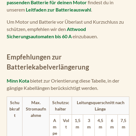
passenden Batterie für deinen Motor
findest du in
unserem
Leitfaden zur Batterieauswahl
.
Um Motor und Batterie vor Überlast und Kurzschluss zu
schützen, empfehlen wir den
Attwood
Sicherungsautomaten bis 60 A
einzubauen.
Empfehlungen zur
Batteriekabelverlängerung
Minn Kota
bietet zur Orientierung diese Tabelle, in der
gängige Kabellängen berücksichtigt werden.
Schu
Max.
Schutzsc
Leitungsquerschnitt nach
bkraf
Stromaufn
halter
Länge
t
ahme
A
Vol
1,5
3
4,5
6
7,5
m
t
m
m
m
m
m
pe