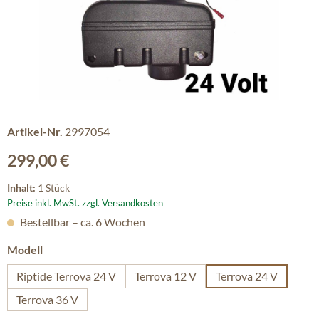
Artikel-Nr.
2997054
Regulärer Preis:
299,00 €
Inhalt:
1 Stück
Preise inkl. MwSt. zzgl. Versandkosten
Bestellbar – ca. 6 Wochen
auswählen
Modell
Riptide Terrova 24 V
Terrova 12 V
Terrova 24 V
Terrova 36 V