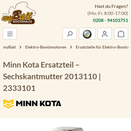
Hast du Fragen?
Zum Hauptinhalt springen
(Mo.-Fr. 8:00-17:00)
0208 - 94103751
War
myBait
Elektro-Bootsmotoren
Ersatzteile für Elektro-Boots
Minn Kota Ersatzteil –
Sechskantmutter 2013110 |
2333101
Bildergalerie überspringen