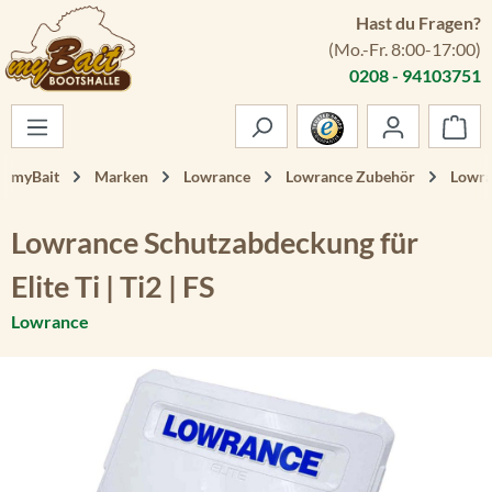
Hast du Fragen?
Zum Hauptinhalt springen
(Mo.-Fr. 8:00-17:00)
0208 - 94103751
War
myBait
Marken
Lowrance
Lowrance Zubehör
Lowra
Lowrance Schutzabdeckung für
Elite Ti | Ti2 | FS
Lowrance
Bildergalerie überspringen