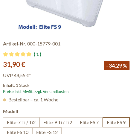
Artikel-Nr.
000-15779-001
1
Durchschnittliche Bewertung von 5 von 5 Sternen
Verkaufspreis:
31,90 €
- 34.29 %
UVP
48,55 €*
Inhalt:
1 Stück
Preise inkl. MwSt. zzgl. Versandkosten
Bestellbar – ca. 1 Woche
auswählen
Modell
Elite-7 Ti / Ti2
Elite-9 Ti / Ti2
Elite FS 7
Elite FS 9
Elite FS 10
Elite FS 12