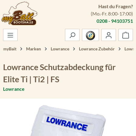
Hast du Fragen?
Zum Hauptinhalt springen
(Mo.-Fr. 8:00-17:00)
0208 - 94103751
War
myBait
Marken
Lowrance
Lowrance Zubehör
Lowra
Lowrance Schutzabdeckung für
Elite Ti | Ti2 | FS
Lowrance
Bildergalerie überspringen