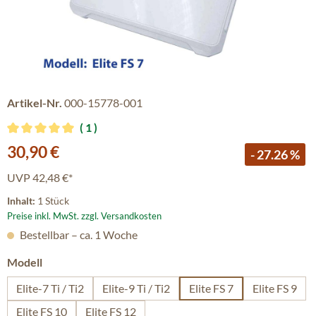
Artikel-Nr.
000-15778-001
1
Durchschnittliche Bewertung von 5 von 5 Sternen
Verkaufspreis:
30,90 €
- 27.26 %
UVP
42,48 €*
Inhalt:
1 Stück
Preise inkl. MwSt. zzgl. Versandkosten
Bestellbar – ca. 1 Woche
auswählen
Modell
Elite-7 Ti / Ti2
Elite-9 Ti / Ti2
Elite FS 7
Elite FS 9
Elite FS 10
Elite FS 12