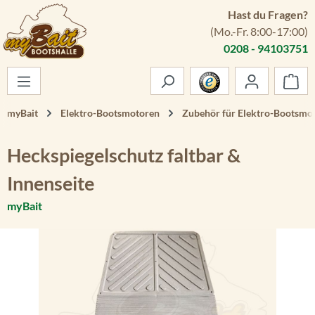
Hast du Fragen?
Zum Hauptinhalt springen
(Mo.-Fr. 8:00-17:00)
0208 - 94103751
War
myBait
Elektro-Bootsmotoren
Zubehör für Elektro-Bootsmo
Heckspiegelschutz faltbar &
Innenseite
myBait
Bildergalerie überspringen