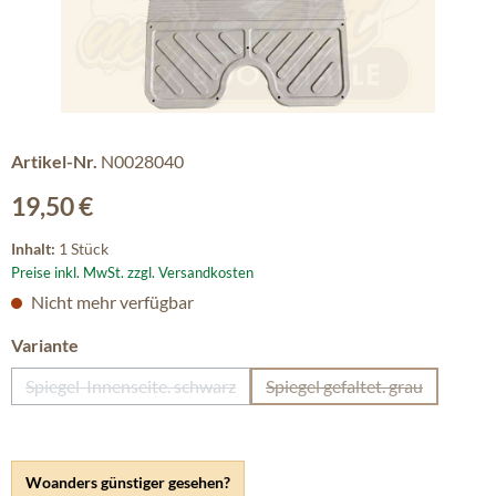
Artikel-Nr.
N0028040
Regulärer Preis:
19,50 €
Inhalt:
1 Stück
Preise inkl. MwSt. zzgl. Versandkosten
Nicht mehr verfügbar
auswählen
Variante
Spiegel-Innenseite. schwarz
Spiegel gefaltet. grau
(Diese Option ist zurzeit nicht verfügbar.)
(Diese Option ist zurze
Woanders günstiger gesehen?