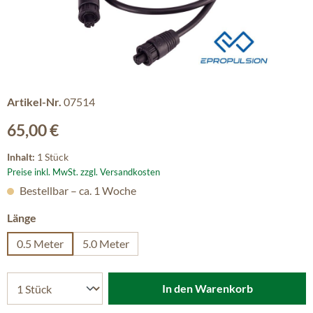
Artikel-Nr.
07514
Regulärer Preis:
65,00 €
Inhalt:
1 Stück
Preise inkl. MwSt. zzgl. Versandkosten
Bestellbar – ca. 1 Woche
auswählen
Länge
0.5 Meter
5.0 Meter
In den Warenkorb