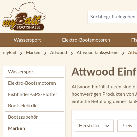
 Hauptinhalt springen
Zur Suche springen
Zur Hauptnavigation springen
Wassersport
Elektro-Bootsmotoren
Fi
myBait
Marken
Attwood
Attwood Tanksysteme
Attw
Attwood Einf
Wassersport
Elektro-Bootsmotoren
Attwood Einfüllstutzen sind di
hochwertigen Produkten von At
Fishfinder-GPS-Plotter
einfache Befüllung deines Tan
Bootselektrik
Bootszubehör
Hersteller
Preis
Marken