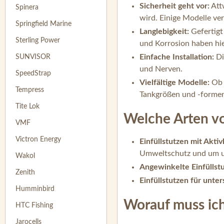
Sicherheit geht vor:
Att
Spinera
wird. Einige Modelle ver
Springfield Marine
Langlebigkeit:
Gefertigt
Sterling Power
und Korrosion haben hi
Einfache Installation:
Di
SUNVISOR
und Nerven.
SpeedStrap
Vielfältige Modelle:
Ob f
Tempress
Tankgrößen und -forme
Tite Lok
Welche Arten vo
VMF
Victron Energy
Einfüllstutzen mit Aktiv
Umweltschutz und um u
Wakol
Angewinkelte Einfüllst
Zenith
Einfüllstutzen für unter
Humminbird
Worauf muss ic
HTC Fishing
Jarocells