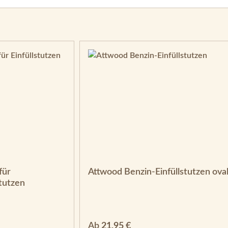
für
Attwood Benzin-Einfüllstutzen ova
tutzen
Regulärer Preis:
Ab
21,95 €