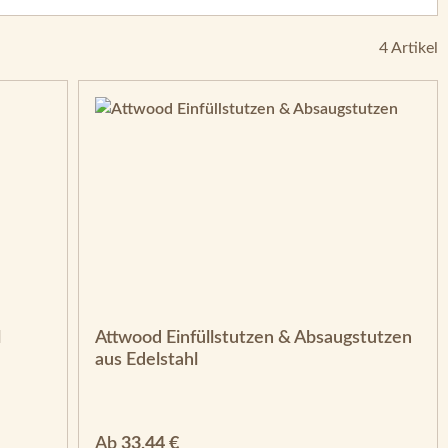
4 Artikel
l
Attwood Einfüllstutzen & Absaugstutzen
aus Edelstahl
Regulärer Preis:
Ab
33,44 €