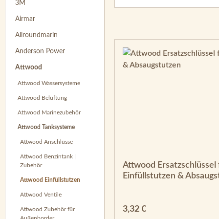
3M
Airmar
Allroundmarin
Anderson Power
Attwood
Attwood Wassersysteme
Attwood Belüftung
Attwood Marinezubehör
Attwood Tanksysteme
Attwood Anschlüsse
Attwood Benzintank |
Attwood Ersatzschlüssel 
Zubehör
Einfüllstutzen & Absaugs
Attwood Einfüllstutzen
Attwood Ventile
Regulärer Preis:
3,32 €
Attwood Zubehör für
Außenborder