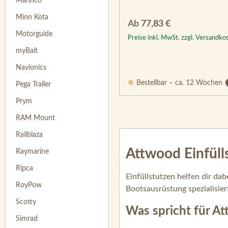
Marinco
Minn Kota
Regulärer Preis:
Ab
77,83 €
Motorguide
Preise inkl. MwSt. zzgl. Versandko
myBait
Navionics
Bestellbar – ca. 12 Wochen
Pega Trailer
Prym
RAM Mount
Railblaza
Attwood Einfüll
Raymarine
Ripca
Einfüllstutzen helfen dir da
RoyPow
Bootsausrüstung spezialisiert
Scotty
Was spricht für At
Simrad