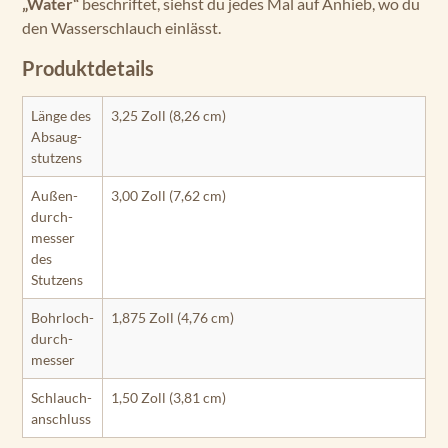
„Water“
beschriftet, siehst du jedes Mal auf Anhieb, wo du
den Wasserschlauch einlässt.
Produktdetails
Länge des
3,25 Zoll (8,26 cm)
Absaug­
stutzens
Außen­
3,00 Zoll (7,62 cm)
durch­
messer
des
Stutzens
Bohrloch­
1,875 Zoll (4,76 cm)
durch­
messer
Schlauch­
1,50 Zoll (3,81 cm)
anschluss