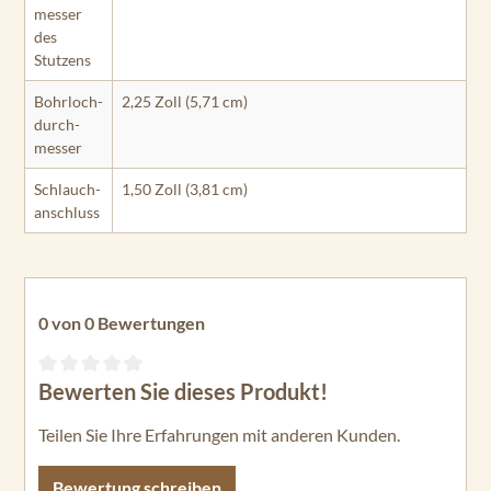
messer
des
Stutzens
Bohrloch­
2,25 Zoll (5,71 cm)
durch­
messer
Schlauch­
1,50 Zoll (3,81 cm)
anschluss
0 von 0 Bewertungen
Bewerten Sie dieses Produkt!
Durchschnittliche Bewertung von 0 von 5 Sternen
Teilen Sie Ihre Erfahrungen mit anderen Kunden.
Bewertung schreiben