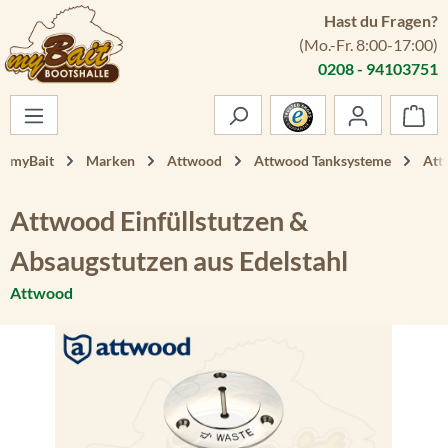
Hast du Fragen?
Zum Hauptinhalt springen
(Mo.-Fr. 8:00-17:00)
0208 - 94103751
War
myBait
Marken
Attwood
Attwood Tanksysteme
Att
Attwood Einfüllstutzen &
Absaugstutzen aus Edelstahl
Attwood
Bildergalerie überspringen